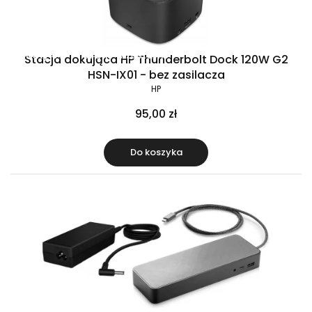
Raty 0%
Gratis w zestawie
Stacja dokująca HP Thunderbolt Dock 120W G2
HSN-IX01 - bez zasilacza
HP
95,00 zł
Do koszyka