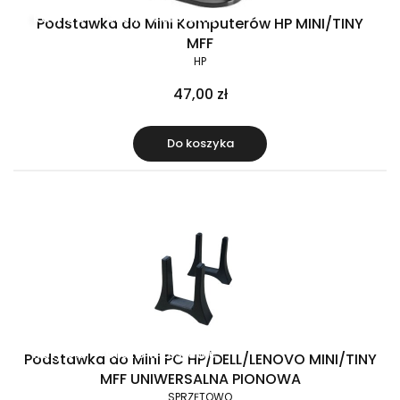
Raty 0%
Gratis w zestawie
Podstawka do Mini Komputerów HP MINI/TINY
MFF
HP
47,00 zł
Do koszyka
Raty 0%
Gratis w zestawie
Podstawka do Mini PC HP/DELL/LENOVO MINI/TINY
MFF UNIWERSALNA PIONOWA
SPRZĘTOWO