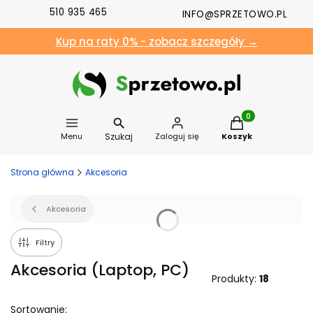
510 935 465
INFO@SPRZETOWO.PL
Kup na raty 0% - zobacz szczegóły →
Produkty w koszyk
Szukaj
Menu
Zaloguj się
Koszyk
Strona główna
Akcesoria
Akcesoria
Filtry
Akcesoria (Laptop, PC)
Produkty:
18
Sortowanie: