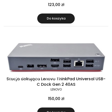
123,00 zł
Do koszyka
Raty 0%
Gratis w zestawie
Stacja dokująca Lenovo ThinkPad Universal USB-
C Dock Gen 2 40AS
LENOVO
150,00 zł