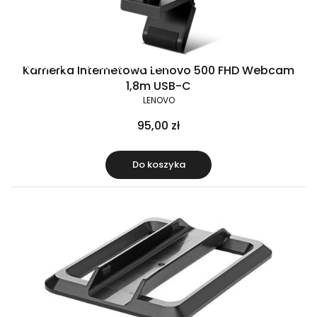
Raty 0%
Gratis w zestawie
Kamerka Internetowa Lenovo 500 FHD Webcam
1,8m USB-C
LENOVO
95,00 zł
Do koszyka