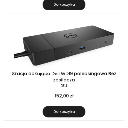
Do koszyka
Raty 0%
Gratis w zestawie
Stacja dokująca Dell WD19 poleasingowa Bez
zasilacza
DELL
152,00 zł
Do koszyka