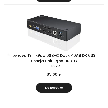
Raty 0%
Gratis w zestawie
Lenovo ThinkPad USB-C Dock 40A9 DK1633
Stacja Dokująca USB-C
LENOVO
83,00 zł
Do koszyka