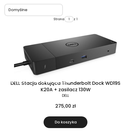
Domyślne
Strona
z 1
Raty 0%
Gratis w zestawie
DELL Stacja dokująca Thunderbolt Dock WD19S
K20A + zasilacz 130W
DELL
275,00 zł
Do koszyka