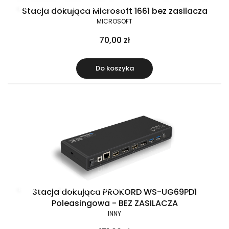
Raty 0%
Gratis w zestawie
Stacja dokująca Microsoft 1661 bez zasilacza
MICROSOFT
70,00 zł
Do koszyka
Raty 0%
Gratis w zestawie
Stacja dokująca PROKORD WS-UG69PD1
Poleasingowa - BEZ ZASILACZA
INNY