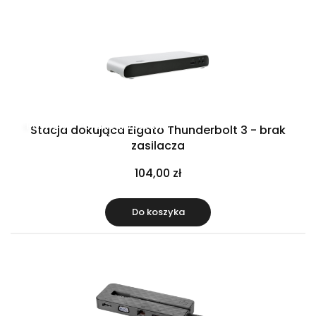
Raty 0%
Gratis w zestawie
Stacja dokująca Elgato Thunderbolt 3 - brak
zasilacza
104,00 zł
Do koszyka