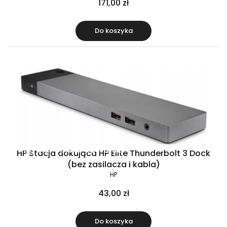
171,00 zł
Do koszyka
Raty 0%
Gratis w zestawie
HP Stacja dokująca HP Elite Thunderbolt 3 Dock
(bez zasilacza i kabla)
HP
43,00 zł
Do koszyka