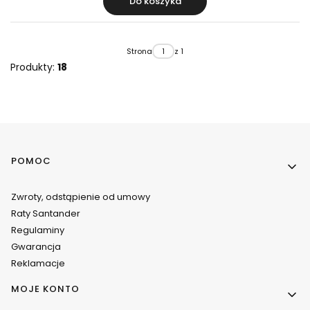
Do koszyka
Strona
z 1
Produkty:
18
Linki w stopce
POMOC
Zwroty, odstąpienie od umowy
Raty Santander
Regulaminy
Gwarancja
Reklamacje
MOJE KONTO