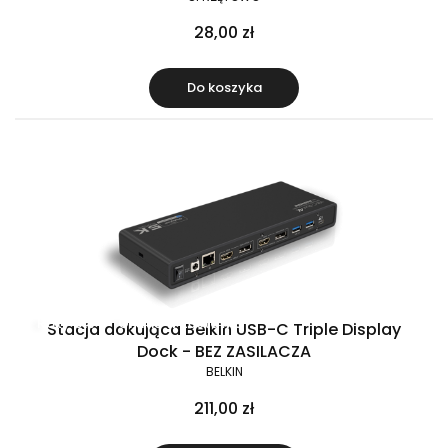
28,00 zł
Do koszyka
Raty 0%
Gratis w zestawie
Stacja dokująca Belkin USB-C Triple Display
Dock - BEZ ZASILACZA
BELKIN
211,00 zł