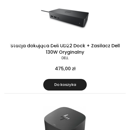
Raty 0%
Gratis w zestawie
Stacja dokująca Dell UD22 Dock + Zasilacz Dell
130W Oryginalny
DELL
475,00 zł
Do koszyka