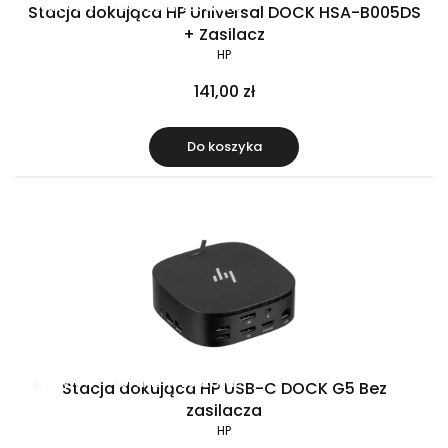
Raty 0%
Gratis w zestawie
Stacja dokująca HP Universal DOCK HSA-B005DS
+ Zasilacz
HP
141,00 zł
Do koszyka
Raty 0%
Gratis w zestawie
Stacja dokująca HP USB-C DOCK G5 Bez
zasilacza
HP