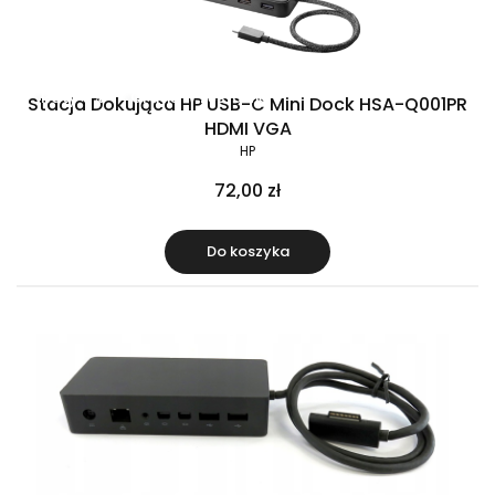
Raty 0%
Gratis w zestawie
Stacja Dokująca HP USB-C Mini Dock HSA-Q001PR
HDMI VGA
HP
72,00 zł
Do koszyka