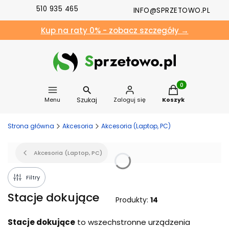
510 935 465
INFO@SPRZETOWO.PL
Kup na raty 0% - zobacz szczegóły →
Produkty w koszyk
Szukaj
Menu
Zaloguj się
Koszyk
Strona główna
Akcesoria
Akcesoria (Laptop, PC)
Akcesoria (Laptop, PC)
Filtry
Stacje dokujące
Produkty:
14
Stacje dokujące
to wszechstronne urządzenia