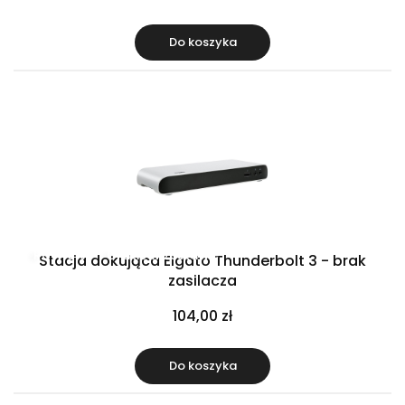
Do koszyka
Raty 0%
Gratis w zestawie
Stacja dokująca Elgato Thunderbolt 3 - brak
zasilacza
104,00 zł
Do koszyka