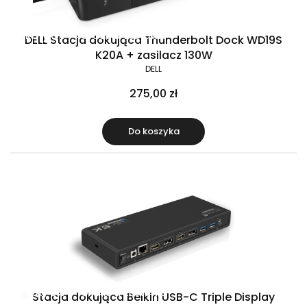
Raty 0%
Gratis w zestawie
DELL Stacja dokująca Thunderbolt Dock WD19S
K20A + zasilacz 130W
DELL
275,00 zł
Do koszyka
Raty 0%
Gratis w zestawie
Stacja dokująca Belkin USB-C Triple Display