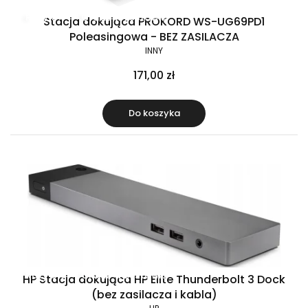
Raty 0%
Gratis w zestawie
Stacja dokująca PROKORD WS-UG69PD1
Poleasingowa - BEZ ZASILACZA
INNY
171,00 zł
Do koszyka
Raty 0%
Gratis w zestawie
HP Stacja dokująca HP Elite Thunderbolt 3 Dock
(bez zasilacza i kabla)