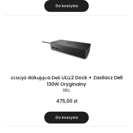
Do koszyka
Raty 0%
Gratis w zestawie
Stacja dokująca Dell UD22 Dock + Zasilacz Dell
130W Oryginalny
DELL
475,00 zł
Do koszyka