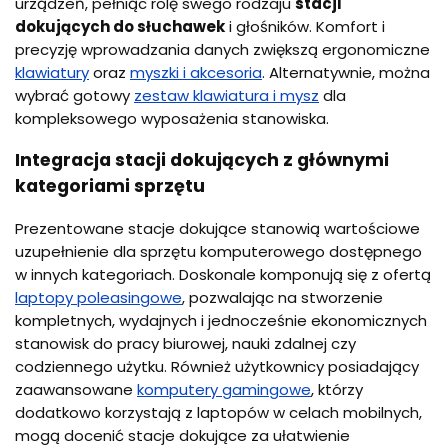
urządzeń, pełniąc rolę swego rodzaju
stacji
dokujących do słuchawek
i głośników. Komfort i
precyzję wprowadzania danych zwiększą ergonomiczne
klawiatury
oraz
myszki i akcesoria
. Alternatywnie, można
wybrać gotowy
zestaw klawiatura i mysz
dla
kompleksowego wyposażenia stanowiska.
Integracja stacji dokujących z głównymi
kategoriami sprzętu
Prezentowane stacje dokujące stanowią wartościowe
uzupełnienie dla sprzętu komputerowego dostępnego
w innych kategoriach. Doskonale komponują się z ofertą
laptopy poleasingowe
, pozwalając na stworzenie
kompletnych, wydajnych i jednocześnie ekonomicznych
stanowisk do pracy biurowej, nauki zdalnej czy
codziennego użytku. Również użytkownicy posiadający
zaawansowane
komputery gamingowe
, którzy
dodatkowo korzystają z laptopów w celach mobilnych,
mogą docenić stacje dokujące za ułatwienie