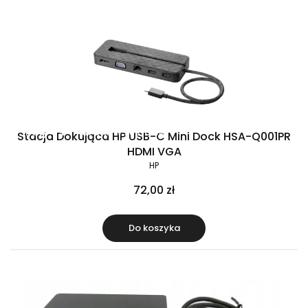
Raty 0%
Gratis w zestawie
Stacja Dokująca HP USB-C Mini Dock HSA-Q001PR
HDMI VGA
HP
72,00 zł
Do koszyka