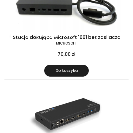
Raty 0%
Gratis w zestawie
Stacja dokująca Microsoft 1661 bez zasilacza
MICROSOFT
70,00 zł
Do koszyka