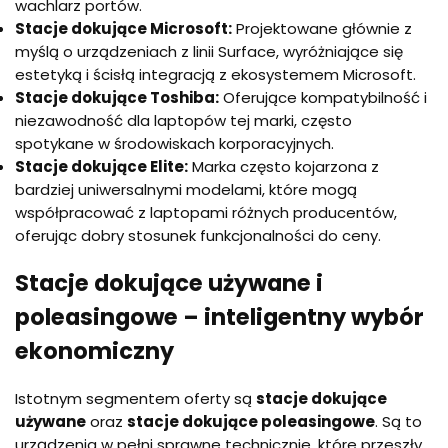
wachlarz portów.
Stacje dokujące Microsoft:
Projektowane głównie z
myślą o urządzeniach z linii Surface, wyróżniające się
estetyką i ścisłą integracją z ekosystemem Microsoft.
Stacje dokujące Toshiba:
Oferujące kompatybilność i
niezawodność dla laptopów tej marki, często
spotykane w środowiskach korporacyjnych.
Stacje dokujące Elite:
Marka często kojarzona z
bardziej uniwersalnymi modelami, które mogą
współpracować z laptopami różnych producentów,
oferując dobry stosunek funkcjonalności do ceny.
Stacje dokujące używane i
poleasingowe – inteligentny wybór
ekonomiczny
Istotnym segmentem oferty są
stacje dokujące
używane
oraz
stacje dokujące poleasingowe
. Są to
urządzenia w pełni sprawne technicznie, które przeszły