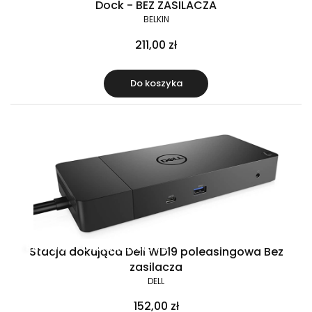
Dock - BEZ ZASILACZA
BELKIN
211,00 zł
Do koszyka
Raty 0%
Gratis w zestawie
Stacja dokująca Dell WD19 poleasingowa Bez
zasilacza
DELL
152,00 zł