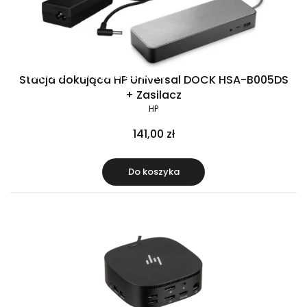
Raty 0%
Gratis w zestawie
Stacja dokująca HP Universal DOCK HSA-B005DS
+ Zasilacz
HP
141,00 zł
Do koszyka