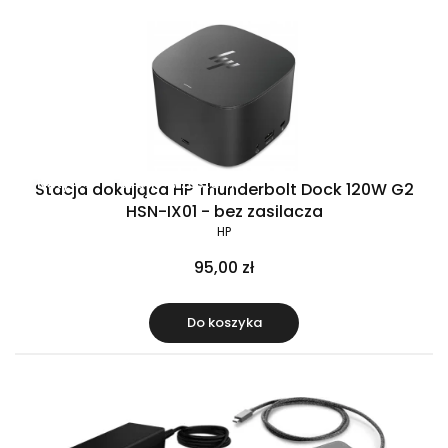
Raty 0%
Gratis w zestawie
Stacja dokująca HP Thunderbolt Dock 120W G2
HSN-IX01 - bez zasilacza
HP
95,00 zł
Do koszyka