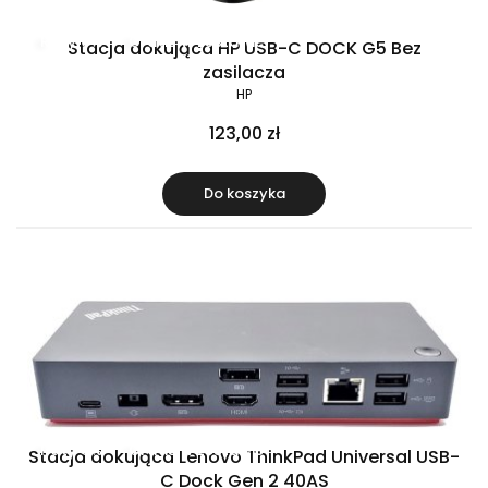
Raty 0%
Gratis w zestawie
Stacja dokująca HP USB-C DOCK G5 Bez
zasilacza
HP
123,00 zł
Do koszyka
Raty 0%
Gratis w zestawie
Stacja dokująca Lenovo ThinkPad Universal USB-
C Dock Gen 2 40AS