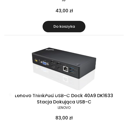
HP
43,00 zł
Do koszyka
Raty 0%
Gratis w zestawie
Lenovo ThinkPad USB-C Dock 40A9 DK1633
Stacja Dokująca USB-C
LENOVO
83,00 zł