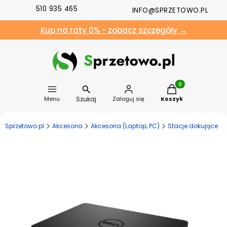
510 935 465
INFO@SPRZETOWO.PL
Kup na raty 0% - zobacz szczegóły →
Produkty w koszyk
Szukaj
Menu
Zaloguj się
Koszyk
Sprzetowo.pl
Akcesoria
Akcesoria (Laptop, PC)
Stacje dokujące