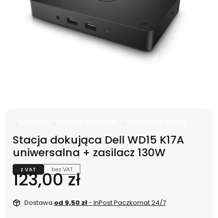
Raty 0%
Gratis w zestawie
Gwarancja 2 lata
Stacja dokująca Dell WD15 K17A
uniwersalna + zasilacz 130W
z VAT
bez VAT
Cena
123,00 zł
Dostawa
od 9,50 zł
- InPost Paczkomat 24/7