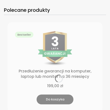
Polecane produkty
Bestseller
Przedłużenie gwarancji na komputer,
laptop lub monitor na 36 miesięcy
Cena
199,00 zł
Do koszyka