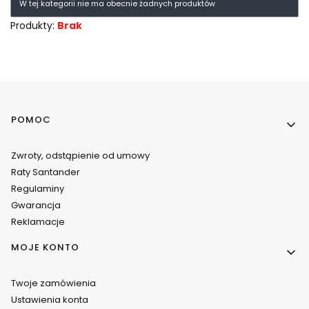
W tej kategorii nie ma obecnie żadnych produktów
Produkty:
Brak
Linki w stopce
POMOC
Zwroty, odstąpienie od umowy
Raty Santander
Regulaminy
Gwarancja
Reklamacje
MOJE KONTO
Twoje zamówienia
Ustawienia konta