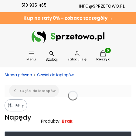
510 935 465
INFO@SPRZETOWO.PL
Kup na raty 0% - zobacz szczegóły →
Produkty w koszyk
Szukaj
Menu
Zaloguj się
Koszyk
Strona główna
Części do laptopów
Części do laptopów
Filtry
Napędy
Produkty:
Brak