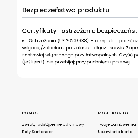
Bezpieczeństwo produktu
Certyfikaty i ostrzeżenie bezpieczeńs
Ostrzeżenia (UE 2023/988) – komputer: podłącz
wilgocią/zalaniem; po zalaniu odłącz i serwis. Zape
zostawiaj włączonego przy łatwopalnych. Czyść po 
(jeśli jest): nie przebijaj; przy puchnięciu przerwij.
Linki w stopce
POMOC
MOJE KONTO
Zwroty, odstąpienie od umowy
Twoje zamówienia
Raty Santander
Ustawienia konta