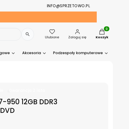
INFO@SPRZETOWO.PL
Produkty w kosz
Ulubione
Zaloguj się
Koszyk
ngowe
Akcesoria
Podzespoły komputerowe
Drukark
ie
Gwarancja 2 lata
i7-950 12GB DDR3
 DVD