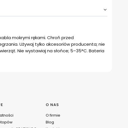
/kabla mokrymi rękami. Chroń przed
zegrzania. Używaj tylko akcesoriów producenta; nie
ierząt. Nie wystawiaj na słońce; 5–35°C. Bateria
JE
O NAS
watności
O firmie
ptopów
Blog