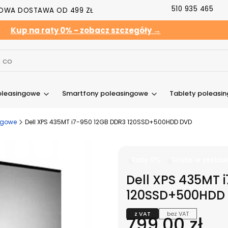
510 935 465
OWA DOSTAWA OD 499 ZŁ
Kup na raty 0% - zobacz szczegóły →
oleasingowe
Smartfony poleasingowe
Tablety poleasi
ngowe
Dell XPS 435MT i7-950 12GB DDR3 120SSD+500HDD DVD
Raty 0%
Gratis w zestaw
Dell XPS 435MT 
120SSD+500HDD
z VAT
bez VAT
Cena
799,00 zł