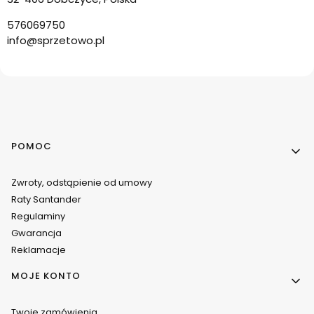
576069750
info@sprzetowo.pl
Linki w stopce
POMOC
Zwroty, odstąpienie od umowy
Raty Santander
Regulaminy
Gwarancja
Reklamacje
MOJE KONTO
Twoje zamówienia