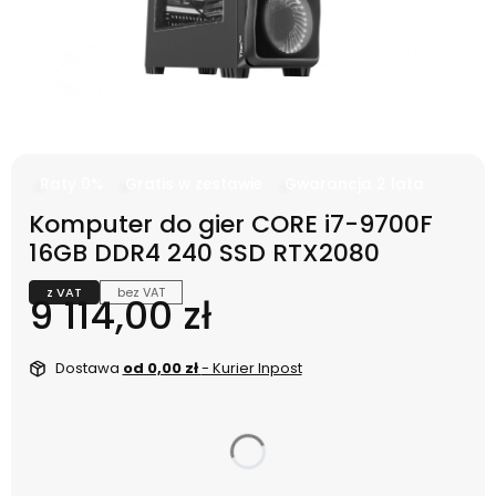
Raty 0%
Gratis w zestawie
Gwarancja 2 lata
Komputer do gier CORE i7-9700F
16GB DDR4 240 SSD RTX2080
z VAT
bez VAT
Cena
9 114,00 zł
Dostawa
od 0,00 zł
- Kurier Inpost
dnia