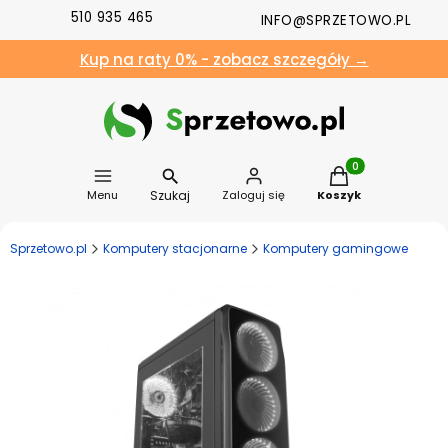
510 935 465
INFO@SPRZETOWO.PL
Kup na raty 0% - zobacz szczegóły →
Produkty w koszyk
Szukaj
Menu
Zaloguj się
Koszyk
Sprzetowo.pl
Komputery stacjonarne
Komputery gamingowe