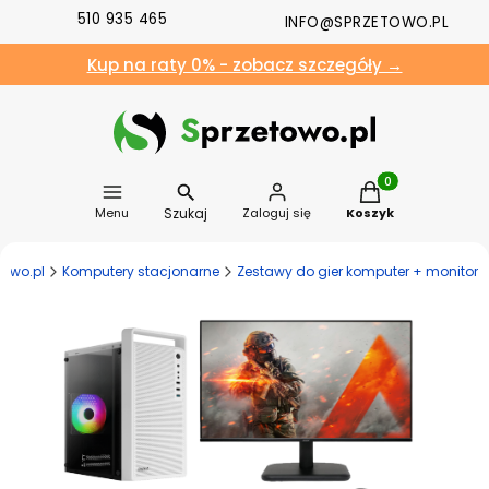
510 935 465
INFO@SPRZETOWO.PL
Kup na raty 0% - zobacz szczegóły →
Produkty w koszyk
Szukaj
Menu
Zaloguj się
Koszyk
towo.pl
Komputery stacjonarne
Zestawy do gier komputer + monitor