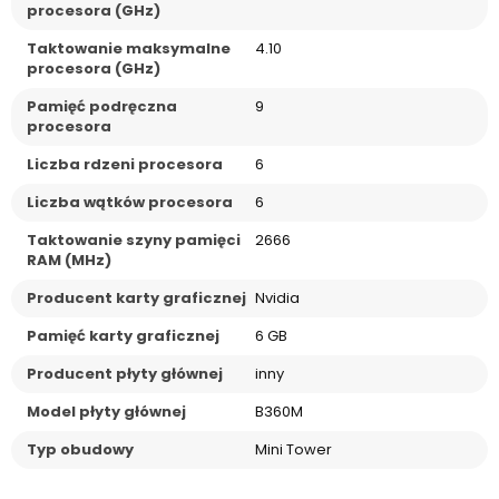
procesora (GHz)
Taktowanie maksymalne
4.10
procesora (GHz)
Pamięć podręczna
9
procesora
Liczba rdzeni procesora
6
Liczba wątków procesora
6
Taktowanie szyny pamięci
2666
RAM (MHz)
Producent karty graficznej
Nvidia
Pamięć karty graficznej
6 GB
Producent płyty głównej
inny
Model płyty głównej
B360M
Typ obudowy
Mini Tower