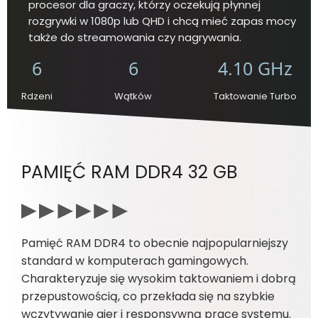
procesor dla graczy, którzy oczekują płynnej
rozgrywki w 1080p lub QHD i chcą mieć zapas mocy
także do streamowania czy nagrywania.
6
6
4.10 GHz
Rdzeni
Wątków
Taktowanie Turbo
PAMIĘĆ RAM DDR4 32 GB
Pamięć RAM DDR4 to obecnie najpopularniejszy
standard w komputerach gamingowych.
Charakteryzuje się wysokim taktowaniem i dobrą
przepustowością, co przekłada się na szybkie
wczytywanie gier i responsywną pracę systemu.