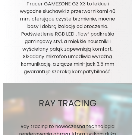
Tracer GAMEZONE GZ X3 to lekkie i
wygodne słuchawki z przetwornikami 40
mm, oferujące czyste brzmienie, mocne
basy i dobrą izolację od otoczenia.
Podświetlenie RGB LED „flow” podkreśla
gamingowy styl, a miękkie nauszniki i
wyściełany pałąk zapewniają komfort.
Składany mikrofon umożliwia wyraźną
komunikację, a złącze mini-jack 3,5 mm
gwarantuje szeroką kompatybilność.
RAY TRACING
Ray tracing to nowoczesna technologia
renderowania obrazu, która zyskała dużą