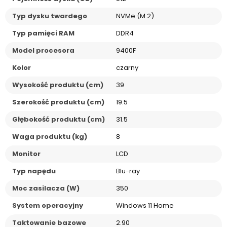
Typ dysku twardego
NVMe (M.2)
Typ pamięci RAM
DDR4
Model procesora
9400F
Kolor
czarny
Wysokość produktu (cm)
39
Szerokość produktu (cm)
19.5
Głębokość produktu (cm)
31.5
Waga produktu (kg)
8
Monitor
LCD
Typ napędu
Blu-ray
Moc zasilacza (W)
350
System operacyjny
Windows 11 Home
Taktowanie bazowe
2.90