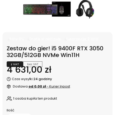
Raty 0%
Gratis w zestawie
Gwarancja 2 lata
Zestaw do gier! i5 9400F RTX 3050
32GB/512GB NVMe Win11H
z VAT
bez VAT
Cena
4 631,00 zł
Czas wysyłki:
24 godziny
Dostawa
od 0,00 zł
- Kurier Inpost
1
osoba kupiła ten produkt
Ilość