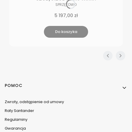
PRODUCENT
SPRZĘTOWO
Cena
5 197,00 zł
Do koszyka
Linki w stopce
POMOC
Zwroty, odstąpienie od umowy
Raty Santander
Regulaminy
Gwarancja