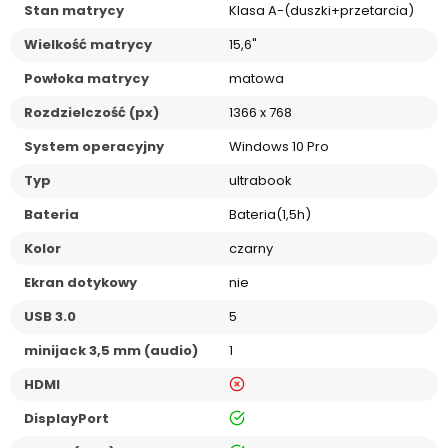
Stan matrycy
Klasa A-(duszki+przetarcia)
Wielkość matrycy
15,6"
Powłoka matrycy
matowa
Rozdzielczość (px)
1366 x 768
System operacyjny
Windows 10 Pro
Typ
ultrabook
Bateria
Bateria(1,5h)
Kolor
czarny
Ekran dotykowy
nie
USB 3.0
5
minijack 3,5 mm (audio)
1
nie
HDMI
tak
DisplayPort