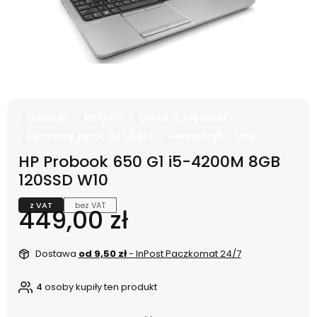
Klasa A-
Raty 0%
Gratis w zestawie
Darmowy zwrot do 14 dni
Gwarancja 2 lata
HP Probook 650 G1 i5-4200M 8GB
120SSD W10
z VAT
bez VAT
Cena
449,00 zł
Dostawa
od 9,50 zł
- InPost Paczkomat 24/7
4
osoby kupiły ten produkt