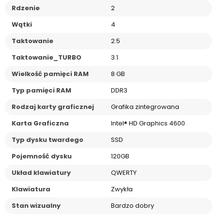
Rdzenie
2
Wątki
4
Taktowanie
2.5
Taktowanie_TURBO
3.1
Wielkość pamięci RAM
8 GB
Typ pamięci RAM
DDR3
Rodzaj karty graficznej
Grafika zintegrowana
Karta Graficzna
Intel® HD Graphics 4600
Typ dysku twardego
SSD
Pojemność dysku
120GB
Układ klawiatury
QWERTY
Klawiatura
Zwykła
Stan wizualny
Bardzo dobry