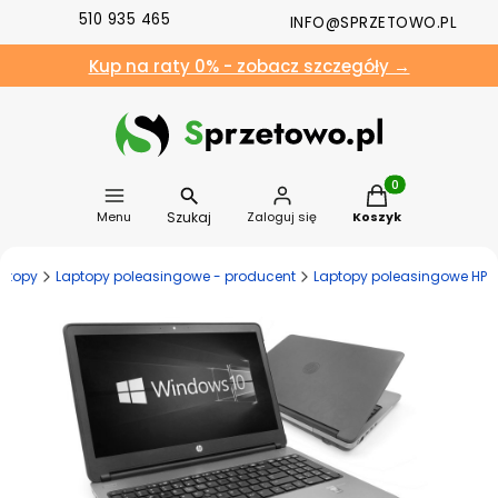
510 935 465
INFO@SPRZETOWO.PL
Kup na raty 0% - zobacz szczegóły →
Produkty w koszyk
Szukaj
Menu
Zaloguj się
Koszyk
ptopy
Laptopy poleasingowe - producent
Laptopy poleasingowe HP