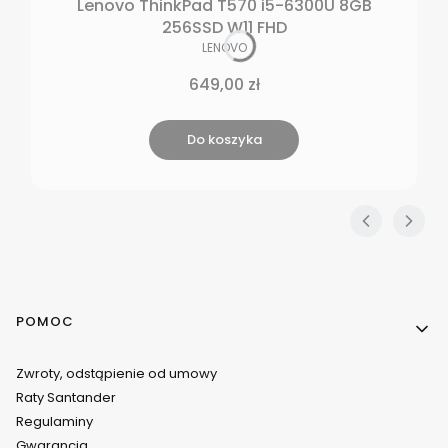
Lenovo ThinkPad T570 i5-6300U 8GB
256SSD W11 FHD
PRODUCENT
LENOVO
Cena
649,00 zł
Do koszyka
Linki w stopce
POMOC
Zwroty, odstąpienie od umowy
Raty Santander
Regulaminy
Gwarancja