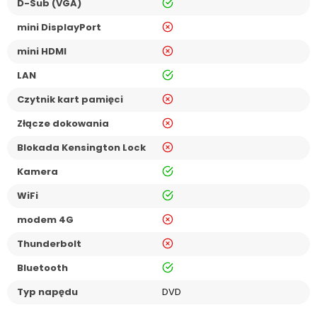
tak
D-Sub (VGA)
nie
mini DisplayPort
nie
mini HDMI
tak
LAN
nie
Czytnik kart pamięci
nie
Złącze dokowania
nie
Blokada Kensington Lock
tak
Kamera
tak
WiFi
nie
modem 4G
nie
Thunderbolt
tak
Bluetooth
Typ napędu
DVD