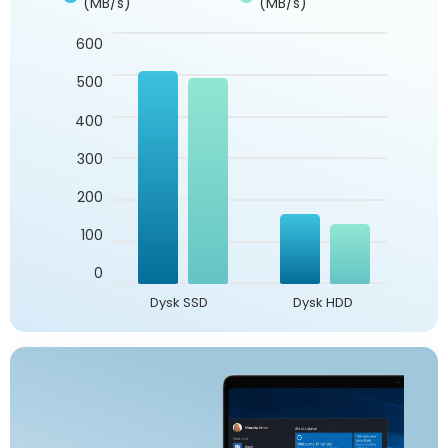
(MB/s)
(MB/s)
600
500
400
300
200
100
0
Dysk SSD
Dysk HDD