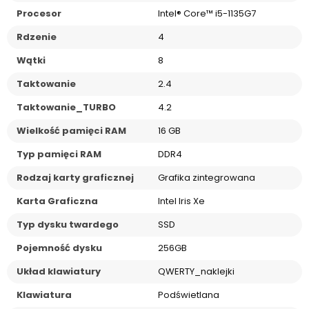
Procesor
Intel® Core™ i5-1135G7
Rdzenie
4
Wątki
8
Taktowanie
2.4
Taktowanie_TURBO
4.2
Wielkość pamięci RAM
16 GB
Typ pamięci RAM
DDR4
Rodzaj karty graficznej
Grafika zintegrowana
Karta Graficzna
Intel Iris Xe
Typ dysku twardego
SSD
Pojemność dysku
256GB
Układ klawiatury
QWERTY_naklejki
Klawiatura
Podświetlana