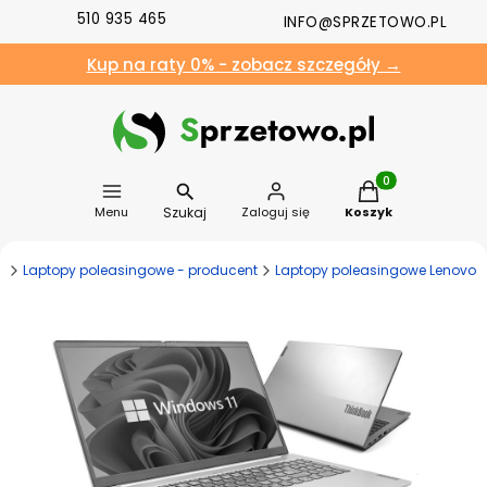
510 935 465
INFO@SPRZETOWO.PL
Kup na raty 0% - zobacz szczegóły →
Produkty w koszyk
Szukaj
Menu
Zaloguj się
Koszyk
y
Laptopy poleasingowe - producent
Laptopy poleasingowe Lenovo