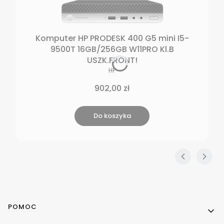
Komputer HP PRODESK 400 G5 mini I5-
9500T 16GB/256GB W11PRO Kl.B
USZK.FRONT!
PRODUCENT
HP
Cena
902,00 zł
Do koszyka
Linki w stopce
POMOC