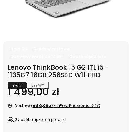
Raty 0%
Gratis w zestawie
Darmowy zwrot do 14 dni
Gwarancja 2 lata
Lenovo ThinkBook 15 G2 ITL i5-
1135G7 16GB 256SSD W11 FHD
z VAT
bez VAT
Cena
1 499,00 zł
Dostawa
od 0,00 zł
- InPost Paczkomat 24/7
27
osób kupiło ten produkt