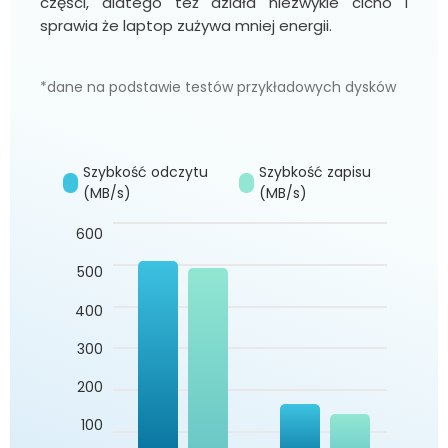
części, dlatego też działa niezwykle cicho i
sprawia że laptop zużywa mniej energii.
*dane na podstawie testów przykładowych dysków
Szybkość odczytu
Szybkość zapisu
(MB/s)
(MB/s)
600
500
400
300
200
100