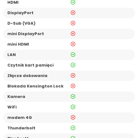
tak
HDMI
nie
DisplayPort
nie
D-Sub (VGA)
nie
mini DisplayPort
nie
mini HDMI
tak
LAN
tak
Czytnik kart pamięci
nie
Złącze dokowania
nie
Blokada Kensington Lock
tak
Kamera
tak
WiFi
nie
modem 4G
tak
Thunderbolt