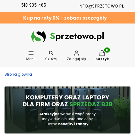
510 935 465
INFO@SPRZETOWO.PL
Kup na raty 0% - zobacz szczegóły →
Produkty w koszyk
Szukaj
Menu
Zaloguj się
Koszyk
Strona główna