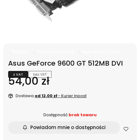
Raty 0%
Gratis w zestawie
Gwarancja 2 lata
Asus GeForce 9600 GT 512MB DVI
z VAT
bez VAT
Cena
54,00 zł
Dostawa
od 12,00 zł
- Kurier Inpost
Dostępność:
brak towaru
Powiadom mnie o dostępności