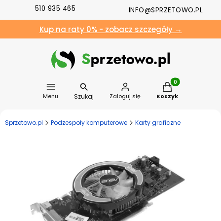
510 935 465
INFO@SPRZETOWO.PL
Kup na raty 0% - zobacz szczegóły →
Produkty w koszyk
Szukaj
Menu
Zaloguj się
Koszyk
Sprzetowo.pl
Podzespoły komputerowe
Karty graficzne