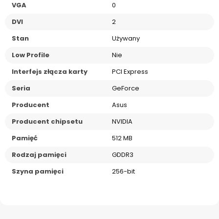
VGA
0
DVI
2
Stan
Używany
Low Profile
Nie
Interfejs złącza karty
PCI Express
Seria
GeForce
Producent
Asus
Producent chipsetu
NVIDIA
Pamięć
512 MB
Rodzaj pamięci
GDDR3
Szyna pamięci
256-bit