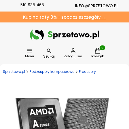
510 935 465
INFO@SPRZETOWO.PL
Kup na raty 0% - zobacz szczegóły →
Produkty w koszyk
Szukaj
Menu
Zaloguj się
Koszyk
Sprzetowo.pl
Podzespoły komputerowe
Procesory