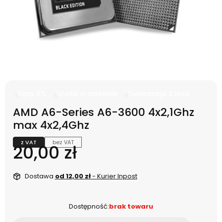
Raty 0%
Gratis w zestawie
Gwarancja 2 lata
AMD A6-Series A6-3600 4x2,1Ghz
max 4x2,4Ghz
z VAT
bez VAT
Cena
20,00 zł
Dostawa
od 12,00 zł
- Kurier Inpost
Dostępność:
brak towaru