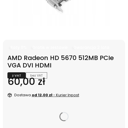
Raty 0%
Gratis w zestawie
Gwarancja 2 lata
AMD Radeon HD 5670 512MB PCIe
VGA DVI HDMI
z VAT
bez VAT
Cena
60,00 zł
Dostawa
od 12,00 zł
- Kurier Inpost
dnia