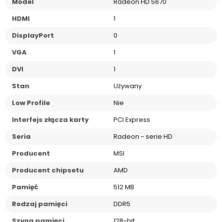
Model
Radeon HD 5670
HDMI
1
DisplayPort
0
VGA
1
DVI
1
Stan
Używany
Low Profile
Nie
Interfejs złącza karty
PCI Express
Seria
Radeon - serie HD
Producent
MSI
Producent chipsetu
AMD
Pamięć
512 MB
Rodzaj pamięci
DDR5
Szyna pamięci
128-bit