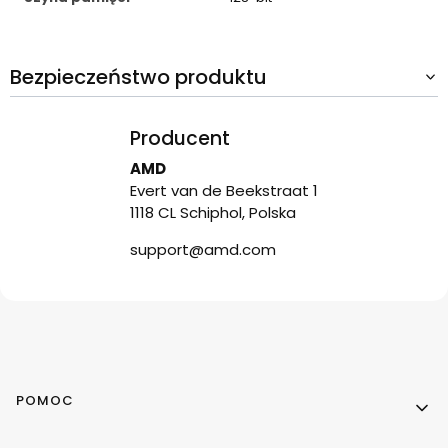
Bezpieczeństwo produktu
Producent
AMD
Evert van de Beekstraat 1
1118 CL Schiphol, Polska
support@amd.com
Linki w stopce
POMOC