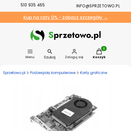
510 935 465
INFO@SPRZETOWO.PL
Kup na raty 0% - zobacz szczegóły →
Produkty w koszyk
Szukaj
Menu
Zaloguj się
Koszyk
Sprzetowo.pl
Podzespoły komputerowe
Karty graficzne