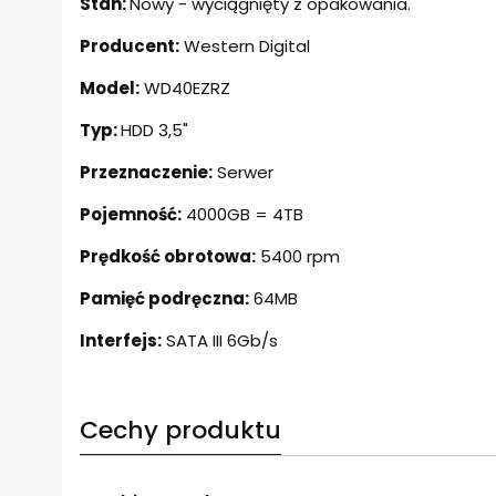
Stan:
Nowy - wyciągnięty z opakowania.
Producent:
Western Digital
Model:
WD40EZRZ
Typ:
HDD 3,5"
Przeznaczenie:
Serwer
Pojemność:
4000GB = 4TB
Prędkość obrotowa:
5400 rpm
Pamięć podręczna:
64MB
Interfejs:
SATA III 6Gb/s
Cechy produktu