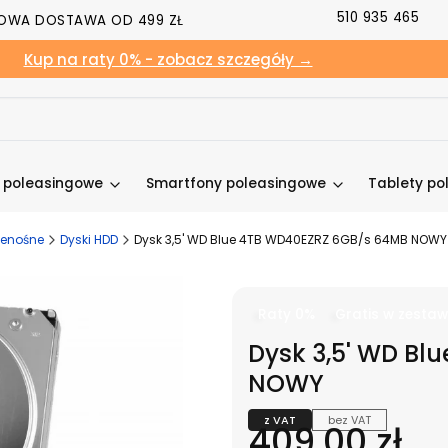
510 935 465
OWA DOSTAWA OD 499 ZŁ
Kup na raty 0% - zobacz szczegóły →
y poleasingowe
Smartfony poleasingowe
Tablety po
rzenośne
Dyski HDD
Dysk 3,5' WD Blue 4TB WD40EZRZ 6GB/s 64MB NOWY
Raty 0%
Gratis w zestaw
Dysk 3,5' WD Bl
NOWY
z VAT
bez VAT
Cena
409,00 zł