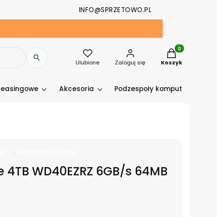
INFO@SPRZETOWO.PL
Produkty w kosz
Ulubione
Zaloguj się
Koszyk
leasingowe
Akcesoria
Podzespoły komputerowe
ie
Gwarancja 2 lata
ue 4TB WD40EZRZ 6GB/s 64MB