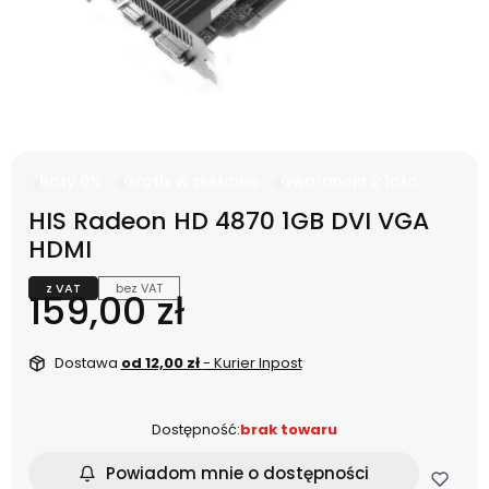
Raty 0%
Gratis w zestawie
Gwarancja 2 lata
HIS Radeon HD 4870 1GB DVI VGA
HDMI
z VAT
bez VAT
Cena
159,00 zł
Dostawa
od 12,00 zł
- Kurier Inpost
Dostępność:
brak towaru
Powiadom mnie o dostępności