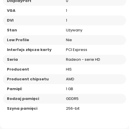
DisplayPort
0
VGA
1
DVI
1
Stan
Używany
Low Profile
Nie
Interfejs złącza karty
PCI Express
Seria
Radeon - serie HD
Producent
HIS
Producent chipsetu
AMD
Pamięć
1 GB
Rodzaj pamięci
GDDR5
Szyna pamięci
256-bit