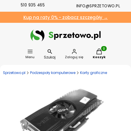
510 935 465
INFO@SPRZETOWO.PL
Kup na raty 0% - zobacz szczegóły →
Produkty w koszyk
Szukaj
Menu
Zaloguj się
Koszyk
Sprzetowo.pl
Podzespoły komputerowe
Karty graficzne