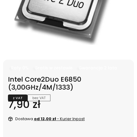
Raty 0%
Gratis w zestawie
Gwarancja 2 lata
Intel Core2Duo E6850
(3,00GHz/4M/1333)
z VAT
bez VAT
Cena
7,90 zł
Dostawa
od 12,00 zł
- Kurier Inpost