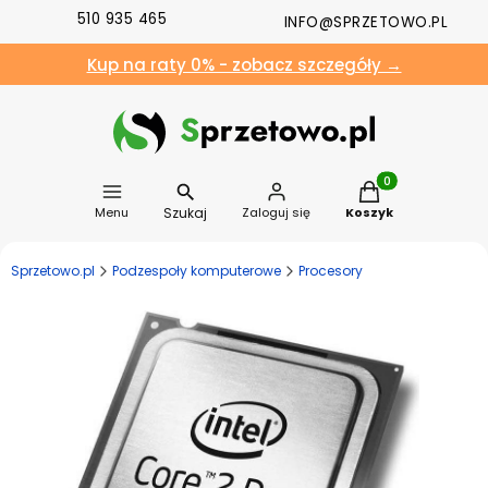
510 935 465
INFO@SPRZETOWO.PL
Kup na raty 0% - zobacz szczegóły →
Produkty w koszyk
Szukaj
Menu
Zaloguj się
Koszyk
Sprzetowo.pl
Podzespoły komputerowe
Procesory