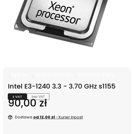
Raty 0%
Gratis w zestawie
Gwarancja 2 lata
Intel E3-1240 3.3 - 3.70 GHz s1155
z VAT
bez VAT
Cena
90,00 zł
Dostawa
od 12,00 zł
- Kurier Inpost