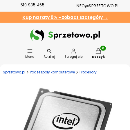
510 935 465
INFO@SPRZETOWO.PL
Kup na raty 0% - zobacz szczegóły →
Produkty w koszyk
Szukaj
Menu
Zaloguj się
Koszyk
Sprzetowo.pl
Podzespoły komputerowe
Procesory