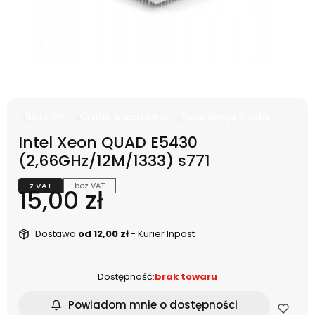
Raty 0%
Gratis w zestawie
Gwarancja 2 lata
Intel Xeon QUAD E5430
(2,66GHz/12M/1333) s771
z VAT
bez VAT
Cena
15,00 zł
Dostawa
od 12,00 zł
- Kurier Inpost
Dostępność:
brak towaru
Powiadom mnie o dostępności