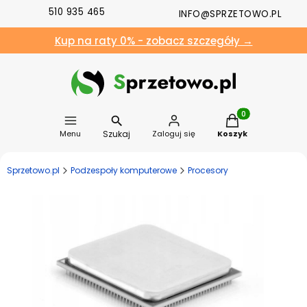
510 935 465
INFO@SPRZETOWO.PL
Kup na raty 0% - zobacz szczegóły →
Produkty w koszyk
Szukaj
Menu
Zaloguj się
Koszyk
Sprzetowo.pl
Podzespoły komputerowe
Procesory