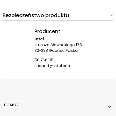
Bezpieczeństwo produktu
Producent
Intel
Juliusza Słowackiego 173
80-298 Gdańsk, Polska
58 766 1111
support@intel.com
Linki w stopce
POMOC