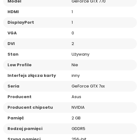
Model
GeForce GTX 770
HDMI
1
DisplayPort
1
VGA
0
DVI
2
Stan
Używany
Low Profile
Nie
Interfejs złącza karty
inny
Seria
GeForce GTX 7xx
Producent
Asus
Producent chipsetu
NVIDIA
Pamięć
2 GB
Rodzaj pamięci
GDDR5
Szyna pamięci
256-bit