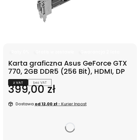
Raty 0%
Gratis w zestawie
Gwarancja 2 lata
Karta graficzna Asus GeForce GTX
770, 2GB DDR5 (256 Bit), HDMI, DP
z VAT
bez VAT
Cena
399,00 zł
Dostawa
od 12,00 zł
- Kurier Inpost
dnia