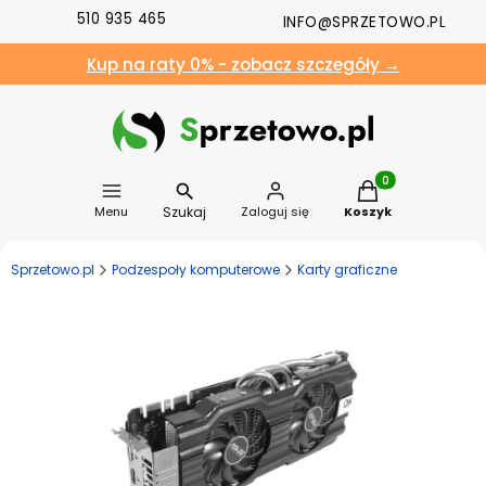
510 935 465
INFO@SPRZETOWO.PL
Kup na raty 0% - zobacz szczegóły →
Produkty w koszyk
Szukaj
Menu
Zaloguj się
Koszyk
Sprzetowo.pl
Podzespoły komputerowe
Karty graficzne