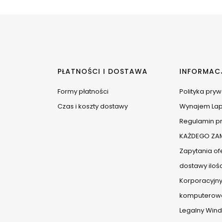
PŁATNOŚCI I DOSTAWA
INFORMAC
Formy płatności
Polityka pry
Czas i koszty dostawy
Wynajem La
Regulamin pr
KAŻDEGO ZAM
Zapytania ofe
dostawy iloś
Korporacyjny
komputerow
Legalny Wind