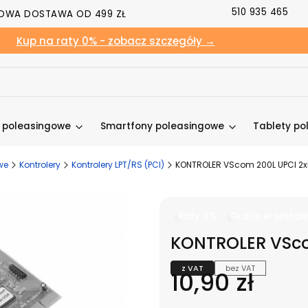
510 935 465
OWA DOSTAWA OD 499 ZŁ
Kup na raty 0% - zobacz szczegóły →
y poleasingowe
Smartfony poleasingowe
Tablety po
we
Kontrolery
Kontrolery LPT/RS (PCI)
KONTROLER VScom 200L UPCI 2
Raty 0%
Gratis w zestaw
KONTROLER VSco
z VAT
bez VAT
Cena
10,90 zł