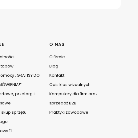
JE
O NAS
watności
O firmie
ptopów
Blog
omocji „GRATISY DO
Kontakt
ÓWIENIA!”
Opis klas wizualnych
rtowe, przetargi i
Komputery dla firm oraz
ciowe
sprzedaż B2B
 skup sprzętu
Praktyki zawodowe
ego
ows 11