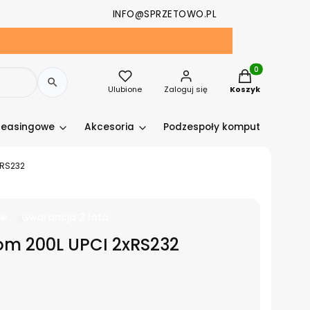
INFO@SPRZETOWO.PL
Produkty w kosz
Ulubione
Zaloguj się
Koszyk
leasingowe
Akcesoria
Podzespoły komputerowe
xRS232
ie
Gwarancja 2 lata
m 200L UPCI 2xRS232