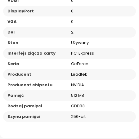
HDMI
0
DisplayPort
0
VGA
0
DVI
2
Stan
Używany
Interfejs złącza karty
PCI Express
Seria
GeForce
Producent
Leadtek
Producent chipsetu
NVIDIA
Pamięć
512 MB
Rodzaj pamięci
GDDR3
Szyna pamięci
256-bit