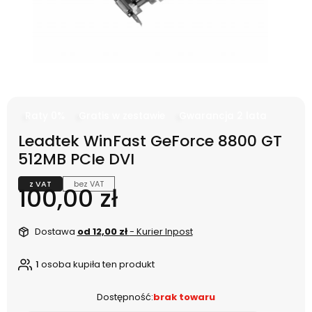
Raty 0%
Gratis w zestawie
Gwarancja 2 lata
Leadtek WinFast GeForce 8800 GT
512MB PCIe DVI
z VAT
bez VAT
Cena
100,00 zł
Dostawa
od 12,00 zł
- Kurier Inpost
1
osoba kupiła ten produkt
Dostępność:
brak towaru