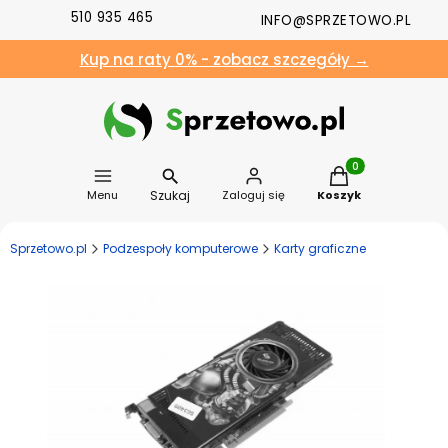
510 935 465
INFO@SPRZETOWO.PL
Kup na raty 0% - zobacz szczegóły →
Produkty w koszyk
Szukaj
Menu
Zaloguj się
Koszyk
Sprzetowo.pl
Podzespoły komputerowe
Karty graficzne