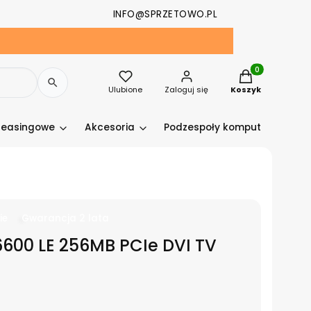
INFO@SPRZETOWO.PL
Produkty w kosz
Ulubione
Zaloguj się
Koszyk
leasingowe
Akcesoria
Podzespoły komputerowe
ie
Gwarancja 2 lata
6600 LE 256MB PCIe DVI TV