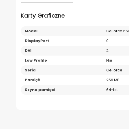
Karty Graficzne
Model
GeForce 660
DisplayPort
0
DVI
2
Low Profile
Nie
Seria
GeForce
Pamięć
256 MB
Szyna pamięci
64-bit