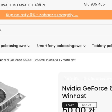
510 935 465
OWA DOSTAWA OD 499 ZŁ
Kup na raty 0% - zobacz szczegóły →
y poleasingowe
Smartfony poleasingowe
Tablety po
Nvidia GeForce 6600 LE 256MB PCIe DVI TV WinFast
Raty 0%
Gratis w zestaw
Nvidia GeForce 
WinFast
z VAT
bez VAT
Cena
50,00 zł