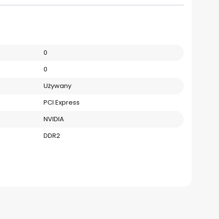
0
0
Używany
PCI Express
NVIDIA
DDR2