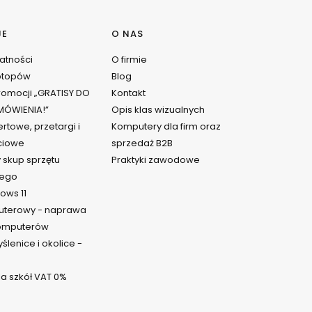
JE
O NAS
watności
O firmie
ptopów
Blog
omocji „GRATISY DO
Kontakt
ÓWIENIA!”
Opis klas wizualnych
rtowe, przetargi i
Komputery dla firm oraz
ciowe
sprzedaż B2B
 skup sprzętu
Praktyki zawodowe
ego
ows 11
uterowy - naprawa
komputerów
lenice i okolice -
a szkół VAT 0%