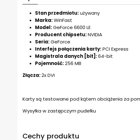
Stan przedmiotu:
używany
Marka:
WinFast
Model:
GeForce 6600 LE
Producent chipsetu:
NVIDIA
Seria:
GeForce
Interfejs połączenia karty:
PCI Express
Magistrala danych [bit]:
64-bit
Pojemność:
256 MB
Złącza:
2x DVI
Karty są testowane pod kątem obciążenia za pom
Wysyłka w zastępczym pudełku
Cechy produktu