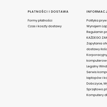
PŁATNOŚCI I DOSTAWA
INFORMAC
Formy płatności
Polityka pry
Czas i koszty dostawy
Wynajem La
Regulamin pr
KAŻDEGO ZAM
Zapytania ofe
dostawy iloś
Korporacyjny
komputerow
Legalny Wind
Serwis komp
laptopów i 
Dobczyce, Myś
Sprzętowo.pl
Komputery dl