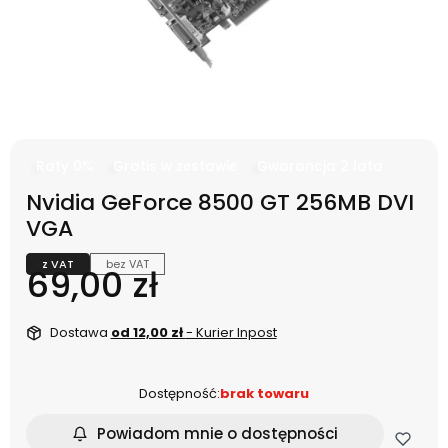
Raty 0%
Gratis w zestawie
Gwarancja 2 lata
Nvidia GeForce 8500 GT 256MB DVI
VGA
z VAT
bez VAT
Cena
69,00 zł
Dostawa
od 12,00 zł
- Kurier Inpost
Dostępność:
brak towaru
Powiadom mnie o dostępności