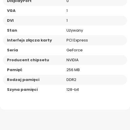
DisplayPort
0
VGA
1
DVI
1
Stan
Używany
Interfejs złącza karty
PCI Express
Seria
GeForce
Producent chipsetu
NVIDIA
Pamięć
256 MB
Rodzaj pamięci
DDR2
Szyna pamięci
128-bit