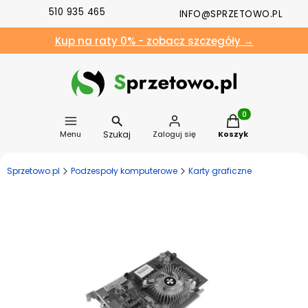
510 935 465
INFO@SPRZETOWO.PL
Kup na raty 0% - zobacz szczegóły →
Produkty w koszyk
Szukaj
Menu
Zaloguj się
Koszyk
Sprzetowo.pl
Podzespoły komputerowe
Karty graficzne