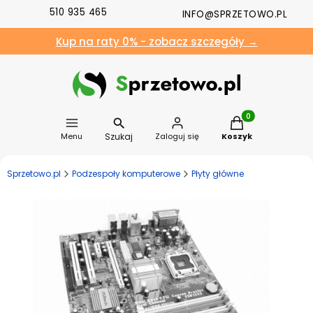
510 935 465
INFO@SPRZETOWO.PL
Kup na raty 0% - zobacz szczegóły →
Produkty w koszyk
Szukaj
Menu
Zaloguj się
Koszyk
Sprzetowo.pl
Podzespoły komputerowe
Płyty główne