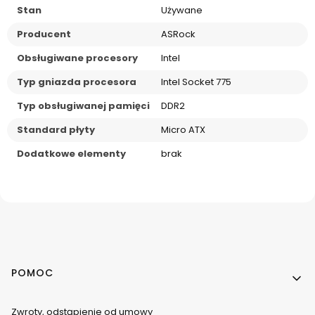
Stan
Używane
Producent
ASRock
Obsługiwane procesory
Intel
Typ gniazda procesora
Intel Socket 775
Typ obsługiwanej pamięci
DDR2
Standard płyty
Micro ATX
Dodatkowe elementy
brak
Linki w stopce
POMOC
Zwroty, odstąpienie od umowy