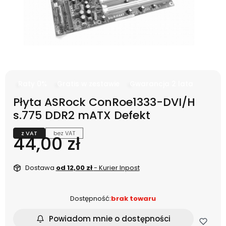
Raty 0%
Gratis w zestawie
Gwarancja 2 lata
Płyta ASRock ConRoe1333-DVI/H
s.775 DDR2 mATX Defekt
z VAT
bez VAT
Cena
44,00 zł
Dostawa
od 12,00 zł
- Kurier Inpost
Dostępność:
brak towaru
Powiadom mnie o dostępności