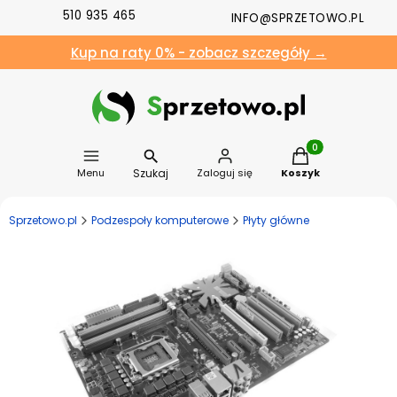
510 935 465
INFO@SPRZETOWO.PL
Kup na raty 0% - zobacz szczegóły →
Produkty w koszyk
Szukaj
Menu
Zaloguj się
Koszyk
Sprzetowo.pl
Podzespoły komputerowe
Płyty główne