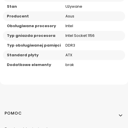
Stan
Używane
Producent
Asus
Obsługiwane procesory
Intel
Typ gniazda procesora
Intel Socket 1156
Typ obsługiwanej pamięci
DDR3
Standard płyty
ATX
Dodatkowe elementy
brak
Linki w stopce
POMOC