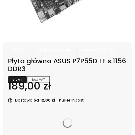
Raty 0%
Gratis w zestawie
Gwarancja 2 lata
Płyta główna ASUS P7P55D LE s.1156
DDR3
z VAT
bez VAT
Cena
189,00 zł
Dostawa
od 12,00 zł
- Kurier Inpost
dnia