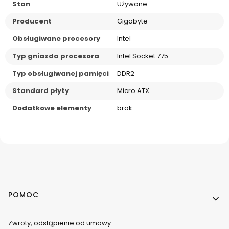
Stan
Używane
Producent
Gigabyte
Obsługiwane procesory
Intel
Typ gniazda procesora
Intel Socket 775
Typ obsługiwanej pamięci
DDR2
Standard płyty
Micro ATX
Dodatkowe elementy
brak
Linki w stopce
POMOC
Zwroty, odstąpienie od umowy