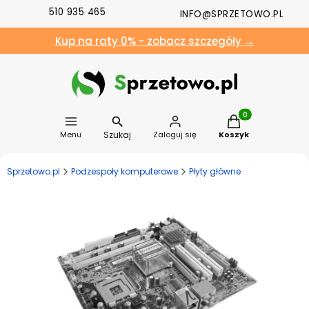
510 935 465
INFO@SPRZETOWO.PL
Kup na raty 0% - zobacz szczegóły →
Produkty w koszyk
Szukaj
Menu
Zaloguj się
Koszyk
Sprzetowo.pl
Podzespoły komputerowe
Płyty główne