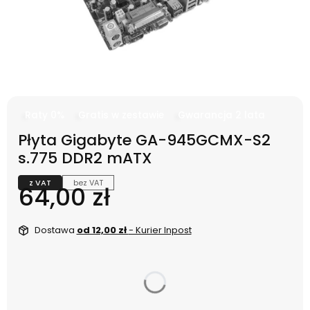
Raty 0%
Gratis w zestawie
Gwarancja 2 lata
Płyta Gigabyte GA-945GCMX-S2
s.775 DDR2 mATX
z VAT
bez VAT
Cena
64,00 zł
Dostawa
od 12,00 zł
- Kurier Inpost
dnia