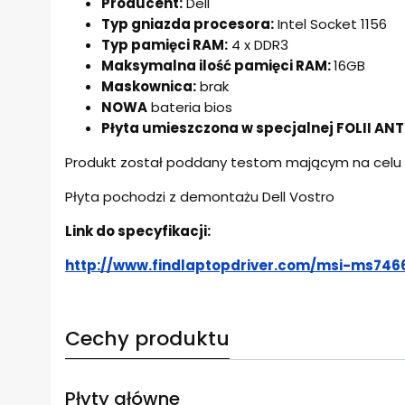
Producent:
Dell
Typ gniazda procesora:
Intel Socket 1156
Typ pamięci RAM:
4 x DDR3
Maksymalna ilość pamięci RAM:
16GB
Maskownica:
brak
NOWA
bateria bios
Płyta umieszczona w specjalnej FOLII ANT
Produkt został poddany testom mającym na celu sp
Płyta pochodzi z demontażu Dell Vostro
Link do specyfikacji:
http://www.findlaptopdriver.com/msi-ms746
Cechy produktu
Płyty główne