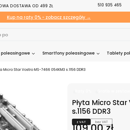
510 935 465
OWA DOSTAWA OD 499 ZŁ
Kup na raty 0% - zobacz szczegóły →
y poleasingowe
Smartfony poleasingowe
Tablety po
ta Micro Star Vostro MS-7466 054KM3 s.1156 DDR3
Raty 0%
Gratis w zestaw
Płyta Micro Sta
s.1156 DDR3
z VAT
bez VAT
Cena
109,00 zł