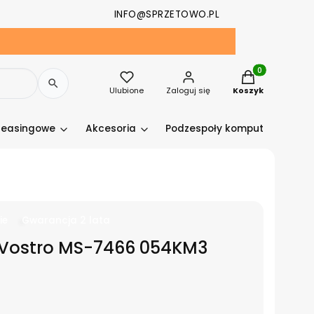
INFO@SPRZETOWO.PL
Produkty w kosz
Ulubione
Zaloguj się
Koszyk
leasingowe
Akcesoria
Podzespoły komputerowe
ie
Gwarancja 2 lata
r Vostro MS-7466 054KM3