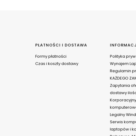
PŁATNOŚCI I DOSTAWA
INFORMAC
Formy płatności
Polityka pry
Czas i koszty dostawy
Wynajem La
Regulamin pr
KAŻDEGO ZAM
Zapytania ofe
dostawy iloś
Korporacyjny
komputerow
Legalny Wind
Serwis komp
laptopów i 