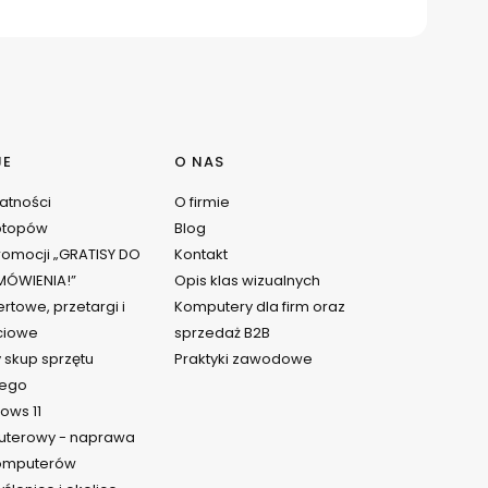
JE
O NAS
watności
O firmie
ptopów
Blog
omocji „GRATISY DO
Kontakt
ÓWIENIA!”
Opis klas wizualnych
rtowe, przetargi i
Komputery dla firm oraz
ciowe
sprzedaż B2B
 skup sprzętu
Praktyki zawodowe
ego
ows 11
uterowy - naprawa
komputerów