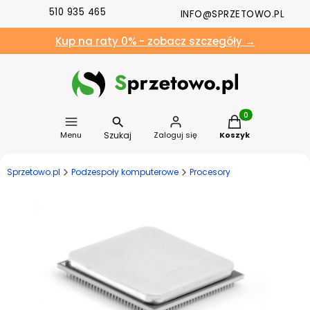
510 935 465
INFO@SPRZETOWO.PL
Kup na raty 0% - zobacz szczegóły →
Produkty w koszyk
Szukaj
Menu
Zaloguj się
Koszyk
Sprzetowo.pl
Podzespoły komputerowe
Procesory