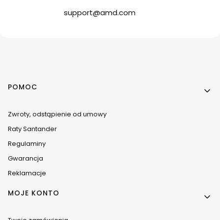
support@amd.com
Linki w stopce
POMOC
Zwroty, odstąpienie od umowy
Raty Santander
Regulaminy
Gwarancja
Reklamacje
MOJE KONTO