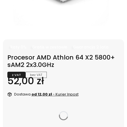
Raty 0%
Gratis w zestawie
Gwarancja 2 lata
Procesor AMD Athlon 64 X2 5800+
sAM2 2x3.0GHz
z VAT
bez VAT
Cena
52,00 zł
Dostawa
od 12,00 zł
- Kurier Inpost
dnia