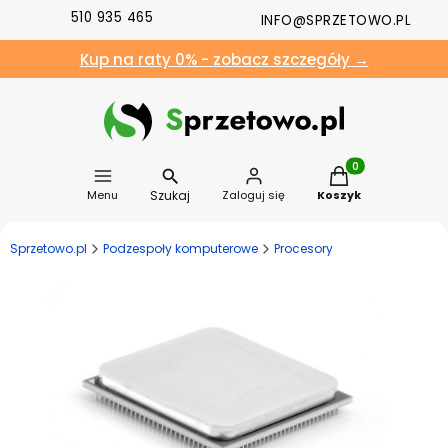
510 935 465
INFO@SPRZETOWO.PL
Kup na raty 0% - zobacz szczegóły →
Produkty w koszyk
Szukaj
Menu
Zaloguj się
Koszyk
Sprzetowo.pl
Podzespoły komputerowe
Procesory