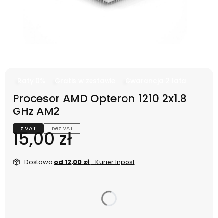
Raty 0%
Gratis w zestawie
Gwarancja 2 lata
Procesor AMD Opteron 1210 2x1.8
GHz AM2
z VAT
bez VAT
Cena
15,00 zł
Dostawa
od 12,00 zł
- Kurier Inpost
dnia