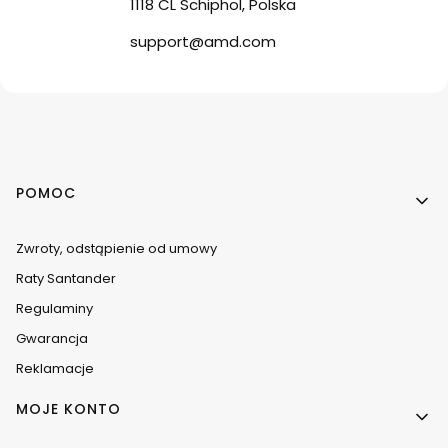
1118 CL Schiphol, Polska
support@amd.com
Linki w stopce
POMOC
Zwroty, odstąpienie od umowy
Raty Santander
Regulaminy
Gwarancja
Reklamacje
MOJE KONTO