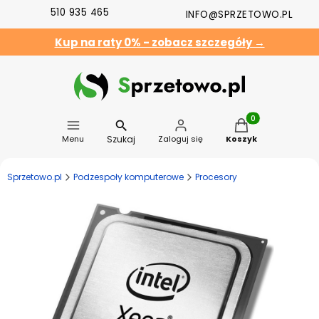
510 935 465
INFO@SPRZETOWO.PL
Kup na raty 0% - zobacz szczegóły →
Produkty w koszyk
Szukaj
Menu
Zaloguj się
Koszyk
Sprzetowo.pl
Podzespoły komputerowe
Procesory