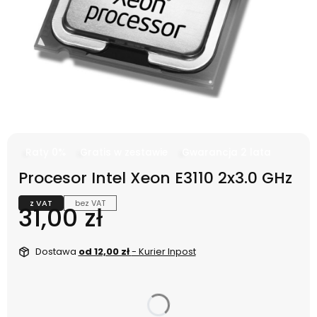
Raty 0%
Gratis w zestawie
Gwarancja 2 lata
Procesor Intel Xeon E3110 2x3.0 GHz
z VAT
bez VAT
Cena
31,00 zł
Dostawa
od 12,00 zł
- Kurier Inpost
dnia