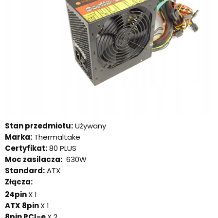
Stan przedmiotu:
Używany
Marka:
Thermaltake
Certyfikat:
80 PLUS
Moc zasilacza:
630W
Standard:
ATX
Złącza:
24pin
X 1
ATX 8pin
X 1
8pin PCI-e
X 2