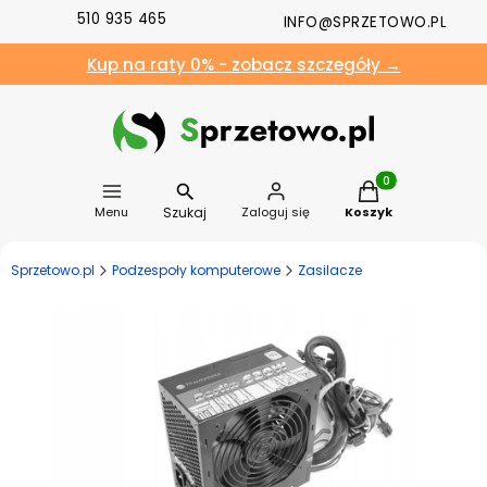
510 935 465
INFO@SPRZETOWO.PL
Kup na raty 0% - zobacz szczegóły →
Produkty w koszyk
Szukaj
Menu
Zaloguj się
Koszyk
Sprzetowo.pl
Podzespoły komputerowe
Zasilacze