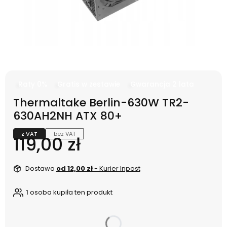
Raty 0%
Gratis w zestawie
Gwarancja 2 lata
Thermaltake Berlin-630W TR2-
630AH2NH ATX 80+
z VAT
bez VAT
Cena
119,00 zł
Dostawa
od 12,00 zł
- Kurier Inpost
1
osoba kupiła ten produkt
dnia