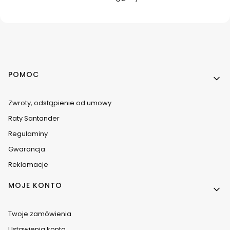
Linki w stopce
POMOC
Zwroty, odstąpienie od umowy
Raty Santander
Regulaminy
Gwarancja
Reklamacje
MOJE KONTO
Twoje zamówienia
Ustawienia konta