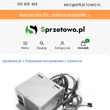
510 935 465
INFO@SPRZETOWO.PL
Kup na raty 0% - zobacz szczegóły →
Produkty w koszyk
Szukaj
Menu
Zaloguj się
Koszyk
Sprzetowo.pl
Podzespoły komputerowe
Zasilacze