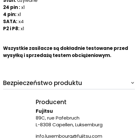
Stan:
Używane
24 pin :
x1
4 pin:
x1
SATA:
x4
P2 i P8:
x1
Wszystkie zasilacze są dokładnie testowane przed
wysyłką i sprzedażą testem obciążeniowym.
Bezpieczeństwo produktu
Producent
Fujitsu
89C, rue Pafebruch
L-8308 Capellen, Luksemburg
info.luxembourg@fujitsu.com