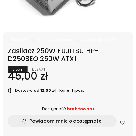
Raty 0%
Gratis w zestawie
Gwarancja 2 lata
Zasilacz 250W FUJITSU HP-
D2508EO 250W ATX!
z VAT
bez VAT
Cena
45,00 zł
Dostawa
od 12,00 zł
- Kurier Inpost
Dostępność:
brak towaru
Powiadom mnie o dostępności