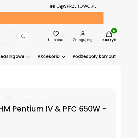
INFO@SPRZETOWO.PL
Produkty w kosz
Ulubione
Zaloguj się
Koszyk
leasingowe
Akcesoria
Podzespoły komputerowe
ie
Gwarancja 2 lata
HM Pentium IV & PFC 650W -