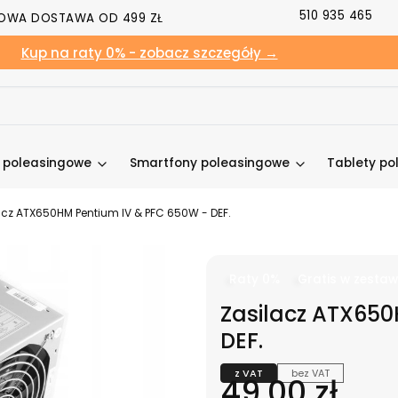
510 935 465
OWA DOSTAWA OD 499 ZŁ
Kup na raty 0% - zobacz szczegóły →
y poleasingowe
Smartfony poleasingowe
Tablety po
acz ATX650HM Pentium IV & PFC 650W - DEF.
Raty 0%
Gratis w zestaw
Zasilacz ATX650
DEF.
z VAT
bez VAT
Cena
49,00 zł