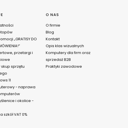
JE
O NAS
watności
O firmie
ptopów
Blog
omocji „GRATISY DO
Kontakt
ÓWIENIA!”
Opis klas wizualnych
rtowe, przetargi i
Komputery dla firm oraz
ciowe
sprzedaż B2B
 skup sprzętu
Praktyki zawodowe
ego
ows 11
uterowy - naprawa
komputerów
lenice i okolice -
a szkół VAT 0%