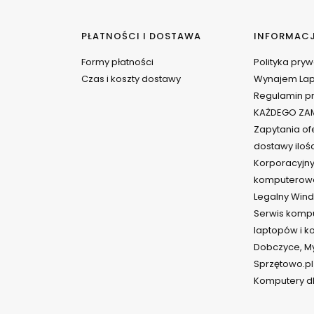
PŁATNOŚCI I DOSTAWA
INFORMAC
Formy płatności
Polityka pry
Czas i koszty dostawy
Wynajem La
Regulamin pr
KAŻDEGO ZAM
Zapytania ofe
dostawy iloś
Korporacyjny
komputerow
Legalny Wind
Serwis komp
laptopów i 
Dobczyce, Myś
Sprzętowo.pl
Komputery dl