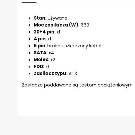
Stan:
Używane
Moc zasilacza (W):
650
20+4 pin:
x1
4 pin:
x1
6 pin:
brak - uszkodzony kabel
SATA:
x4
Molex:
x2
FDD:
x1
Zasilacz typu:
ATX
Zasilacze poddawane są testom obciążeniowym