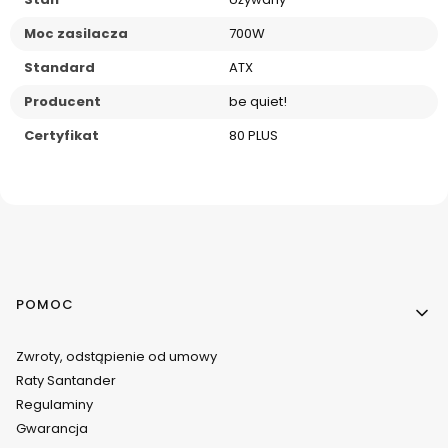
Moc zasilacza
700W
Standard
ATX
Producent
be quiet!
Certyfikat
80 PLUS
Linki w stopce
POMOC
Zwroty, odstąpienie od umowy
Raty Santander
Regulaminy
Gwarancja