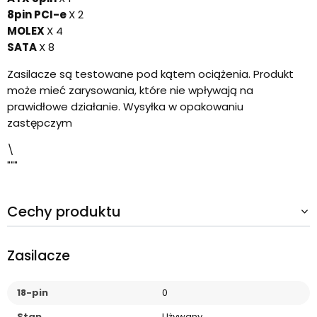
8pin PCI-e
X 2
MOLEX
X 4
SATA
X 8
Zasilacze są testowane pod kątem ociążenia. Produkt
może mieć zarysowania, które nie wpływają na
prawidłowe działanie. Wysyłka w opakowaniu
zastępczym
\
"""
Cechy produktu
Zasilacze
18-pin
0
Stan
Używany