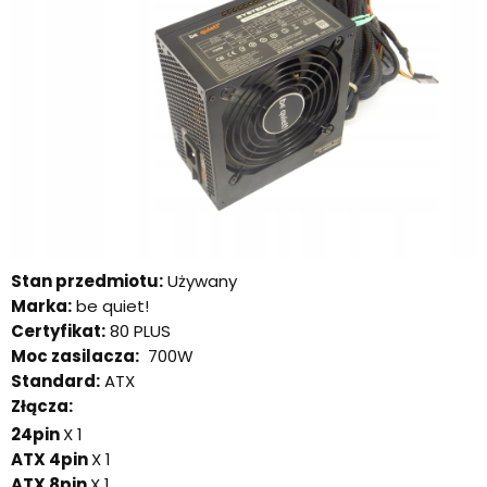
Stan przedmiotu:
Używany
Marka:
be quiet!
Certyfikat:
80 PLUS
Moc zasilacza:
700W
Standard:
ATX
Złącza:
24pin
X 1
ATX 4pin
X 1
ATX 8pin
X 1