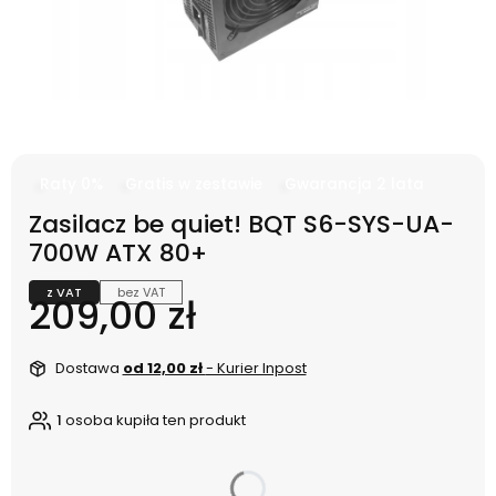
Raty 0%
Gratis w zestawie
Gwarancja 2 lata
Zasilacz be quiet! BQT S6-SYS-UA-
700W ATX 80+
z VAT
bez VAT
Cena
209,00 zł
Dostawa
od 12,00 zł
- Kurier Inpost
1
osoba kupiła ten produkt
dnia