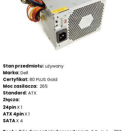
Stan przedmiotu:
używany
Marka:
Dell
Certyfikat:
80 PLUS Gold
Moc zasilacza:
265
Standard:
ATX
Złącza:
24pin
X 1
ATX 4pin
X 1
SATA
X 4