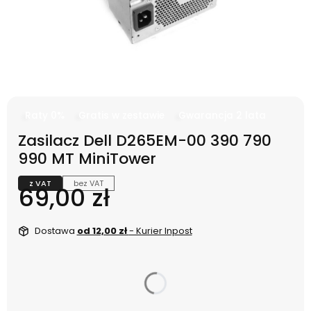
Raty 0%
Gratis w zestawie
Gwarancja 2 lata
Zasilacz Dell D265EM-00 390 790
990 MT MiniTower
z VAT
bez VAT
Cena
69,00 zł
Dostawa
od 12,00 zł
- Kurier Inpost
dnia