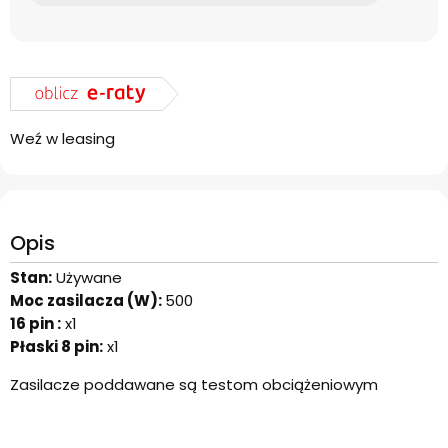
Weź w leasing
Opis
Stan:
Używane
Moc zasilacza (W):
500
16 pin :
x1
Płaski 8 pin:
x1
Zasilacze poddawane są testom obciążeniowym