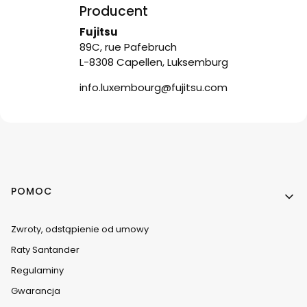
Producent
Fujitsu
89C, rue Pafebruch
L-8308 Capellen, Luksemburg
info.luxembourg@fujitsu.com
Linki w stopce
POMOC
Zwroty, odstąpienie od umowy
Raty Santander
Regulaminy
Gwarancja