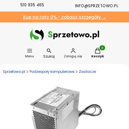
510 935 465
INFO@SPRZETOWO.PL
Kup na raty 0% - zobacz szczegóły →
Produkty w koszyk
Szukaj
Menu
Zaloguj się
Koszyk
Sprzetowo.pl
Podzespoły komputerowe
Zasilacze