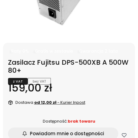
Raty 0%
Gratis w zestawie
Gwarancja 2 lata
Zasilacz Fujitsu DPS-500XB A 500W
80+
z VAT
bez VAT
Cena
159,00 zł
Dostawa
od 12,00 zł
- Kurier Inpost
Dostępność:
brak towaru
Powiadom mnie o dostępności