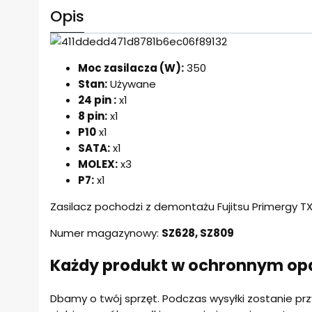
Opis
Moc zasilacza (W):
350
Stan:
Używane
24 pin :
x1
8 pin:
x1
P10
x1
SATA:
x1
MOLEX:
x3
P7:
x1
Zasilacz pochodzi z demontażu Fujitsu Primergy T
Numer magazynowy:
SZ628, SZ809
Każdy produkt w ochronnym o
Dbamy o twój sprzęt. Podczas wysyłki zostanie pr