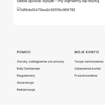
ciebie sposób wysyłki - my zajmiemy się resztą.
Linki w stopce
POMOC
MOJE KONTO
Zwroty, odstąpienie od umowy
Twoje zamówienia
Raty Santander
Ustawienia konta
Regulaminy
Przechowalnia
Gwarancja
Reklamacje