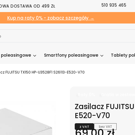
510 935 465
OWA DOSTAWA OD 499 ZŁ
Kup na raty 0% - zobacz szczegóły →
y poleasingowe
Smartfony poleasingowe
Tablety po
acz FUJITSU TX150 HP-U3528F1 S26113-E520-V70
Raty 0%
Gratis w zestaw
Zasilacz FUJITS
E520-V70
z VAT
bez VAT
Cena
69,00 zł