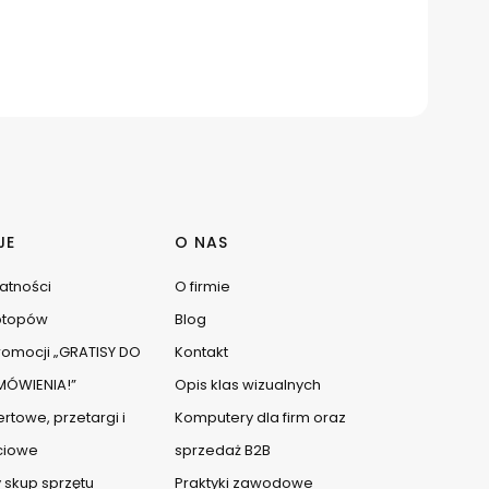
JE
O NAS
watności
O firmie
ptopów
Blog
omocji „GRATISY DO
Kontakt
ÓWIENIA!”
Opis klas wizualnych
rtowe, przetargi i
Komputery dla firm oraz
ciowe
sprzedaż B2B
 skup sprzętu
Praktyki zawodowe