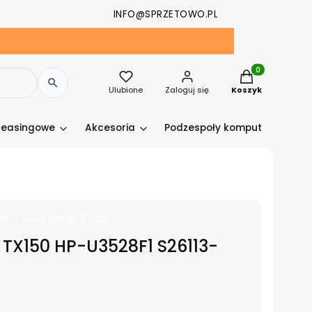
INFO@SPRZETOWO.PL
Produkty w kosz
Ulubione
Zaloguj się
Koszyk
leasingowe
Akcesoria
Podzespoły komputerowe
ie
Gwarancja 2 lata
U TX150 HP-U3528F1 S26113-