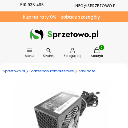
510 935 465
INFO@SPRZETOWO.PL
Kup na raty 0% - zobacz szczegóły →
Produkty w koszyk
Szukaj
Menu
Zaloguj się
Koszyk
Sprzetowo.pl
Podzespoły komputerowe
Zasilacze