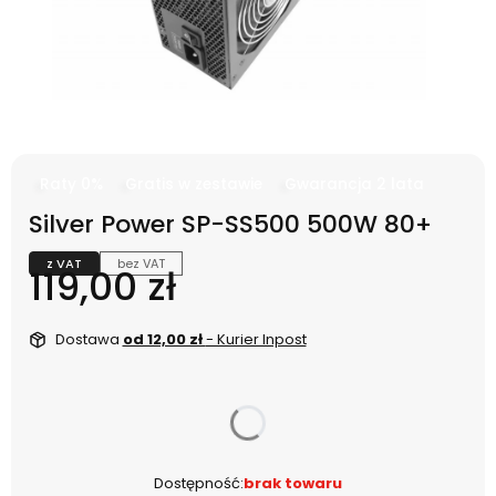
Raty 0%
Gratis w zestawie
Gwarancja 2 lata
Silver Power SP-SS500 500W 80+
z VAT
bez VAT
Cena
119,00 zł
Dostawa
od 12,00 zł
- Kurier Inpost
dnia
Dostępność:
brak towaru