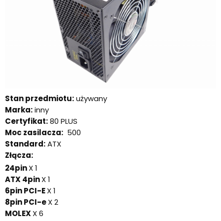
Stan przedmiotu:
używany
Marka:
inny
Certyfikat:
80 PLUS
Moc zasilacza:
500
Standard:
ATX
Złącza:
24pin
X 1
ATX 4pin
X 1
6pin PCI-E
X 1
8pin PCI-e
X 2
MOLEX
X 6