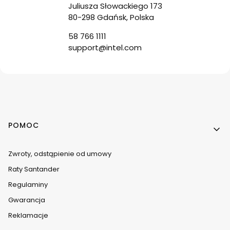
Juliusza Słowackiego 173
80-298 Gdańsk, Polska
58 766 1111
support@intel.com
Linki w stopce
POMOC
Zwroty, odstąpienie od umowy
Raty Santander
Regulaminy
Gwarancja
Reklamacje