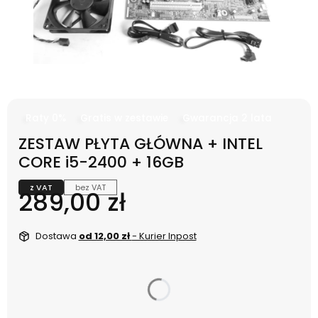
Raty 0%
Gratis w zestawie
Gwarancja 2 lata
ZESTAW PŁYTA GŁÓWNA + INTEL
CORE i5-2400 + 16GB
z VAT
bez VAT
Cena
289,00 zł
Dostawa
od 12,00 zł
- Kurier Inpost
dnia