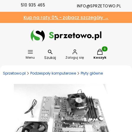
510 935 465
INFO@SPRZETOWO.PL
Kup na raty 0% - zobacz szczegóły →
Produkty w koszyk
Szukaj
Menu
Zaloguj się
Koszyk
Sprzetowo.pl
Podzespoły komputerowe
Płyty główne