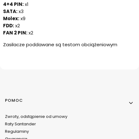
4+4 PIN:
x1
SATA:
x3
Molex:
x9
FDD:
x2
FAN 2 PIN:
x2
Zasilacze poddawane są testom obciążeniowym
Linki w stopce
POMOC
Zwroty, odstąpienie od umowy
Raty Santander
Regulaminy
Gwarancja