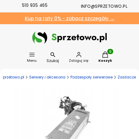
510 935 465
INFO@SPRZETOWO.PL
Kup na raty 0% - zobacz szczegóły →
Produkty w koszyk
Szukaj
Menu
Zaloguj się
Koszyk
Sprzetowo.pl
Serwery i akcesoria
Podzespoły serwerowe
Zasilacze