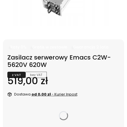
Raty 0%
Gratis w zestawie
Gwarancja 2 lata
Zasilacz serwerowy Emacs C2W-
5620V 620W
z VAT
bez VAT
Cena
519,00 zł
Dostawa
od 0,00 zł
- Kurier Inpost
dnia