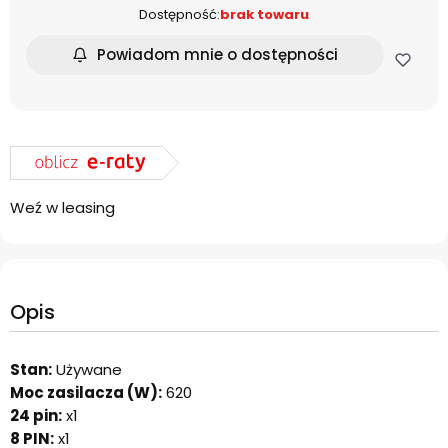
Dostępność:
brak towaru
Powiadom mnie o dostępności
Weź w leasing
Opis
Stan:
Używane
Moc zasilacza (W):
620
24 pin:
x1
8 PIN:
x1