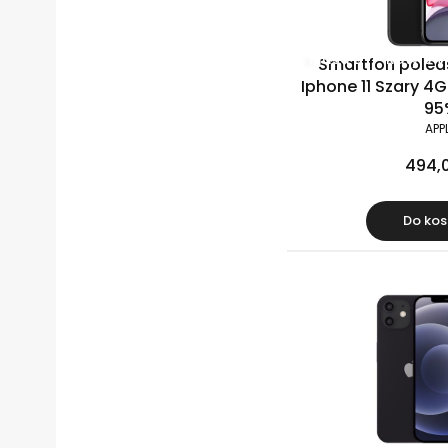
Klasa B
Raty 0%
Smartfon polea
Iphone 11 Szary 4G
95
APP
494,0
Do kos