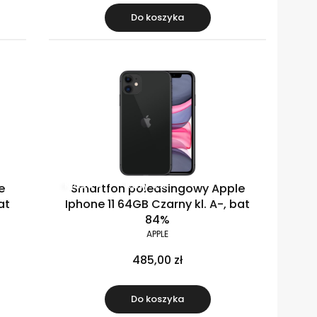
Do koszyka
Klasa A-
Raty 0%
e
Smartfon poleasingowy Apple
at
Iphone 11 64GB Czarny kl. A-, bat
84%
APPLE
485,00 zł
Do koszyka