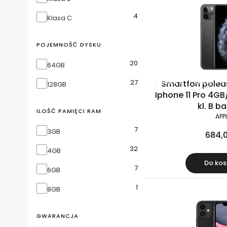
4
Klasa C
POJEMNOŚĆ DYSKU
20
Pojemność dysku
64GB
Klasa B
Raty 0%
27
Smartfon polea
128GB
Iphone 11 Pro 4G
kl. B b
ILOŚĆ PAMIĘCI RAM
APP
7
Ilość pamięci RAM
3GB
684,0
32
4GB
Do kos
7
6GB
1
8GB
GWARANCJA