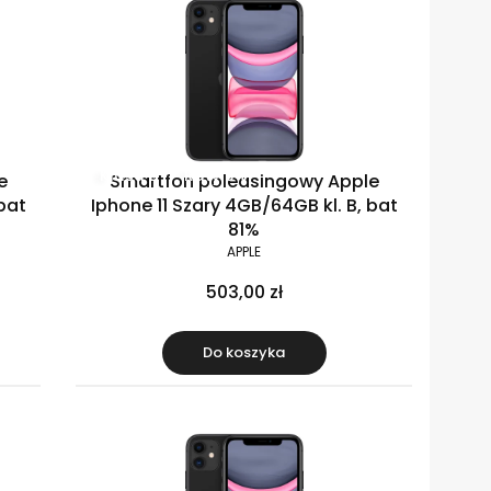
Klasa B
Raty 0%
e
Smartfon poleasingowy Apple
bat
Iphone 11 Szary 4GB/64GB kl. B, bat
81%
APPLE
503,00 zł
Do koszyka