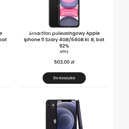
Klasa B
Raty 0%
e
Smartfon poleasingowy Apple
bat
Iphone 11 Szary 4GB/64GB kl. B, bat
92%
APPLE
503,00 zł
Do koszyka