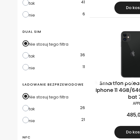
41
tak
Do kos
6
nie
DUAL SIM
Nie stosuj tego filtra
36
tak
11
nie
Klasa A-
Raty 0
Smartfon polea
ŁADOWANIE BEZPRZEWODOWE
Iphone 11 4GB/64G
bat 
Nie stosuj tego filtra
APP
26
tak
485,0
21
nie
Do kos
NFC