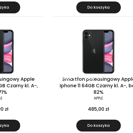
zyka
Do koszyka
%
Klasa A-
Raty 0%
singowy Apple
Smartfon poleasingowy Appl
B Czarny kl. A-,
Iphone 11 64GB Czarny kl. A-, b
71%
82%
LE
APPLE
0 zł
485,00 zł
zyka
Do koszyka