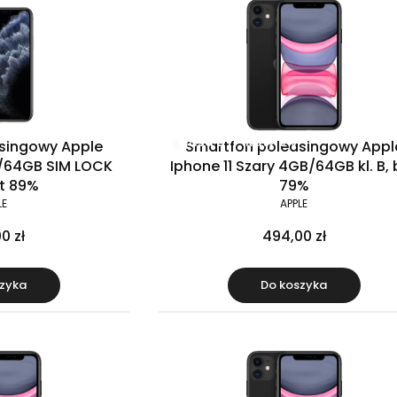
Klasa B
Raty 0%
singowy Apple
Smartfon poleasingowy Appl
B/64GB SIM LOCK
Iphone 11 Szary 4GB/64GB kl. B, 
at 89%
79%
LE
APPLE
0 zł
494,00 zł
zyka
Do koszyka