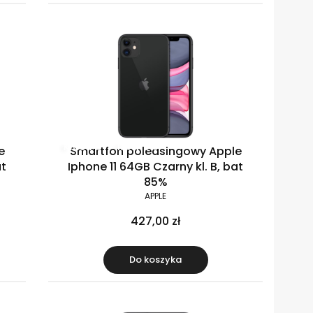
Klasa B
Raty 0%
e
Smartfon poleasingowy Apple
at
Iphone 11 64GB Czarny kl. B, bat
85%
APPLE
427,00 zł
Do koszyka