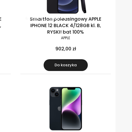
Klasa B
Raty 0%
E
Smartfon poleasingowy APPLE
,
IPHONE 12 BLACK 4/128GB kl. B,
RYSKI! bat 100%
APPLE
902,00 zł
Do koszyka