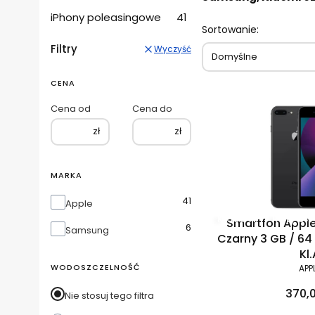
iPhony poleasingowe
41
Sortowanie:
Filtry
Wyczyść
Domyślne
CENA
Cena od
Cena do
zł
zł
MARKA
41
Marka
Apple
Klasa A
Raty 0%
Smartfon Apple
6
Samsung
Czarny 3 GB / 64
Kl.
WODOSZCZELNOŚĆ
APP
370,0
Nie stosuj tego filtra