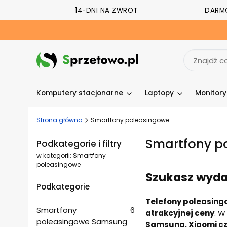
14-DNI NA ZWROT
DARM
Komputery stacjonarne
Laptopy
Monitor
Strona główna
Smartfony poleasingowe
Smartfony p
Podkategorie i filtry
w kategorii: Smartfony
poleasingowe
Szukasz wydaj
Podkategorie
Telefony poleasin
Smartfony
6
atrakcyjnej ceny
. W
poleasingowe Samsung
Samsung, Xiaomi c