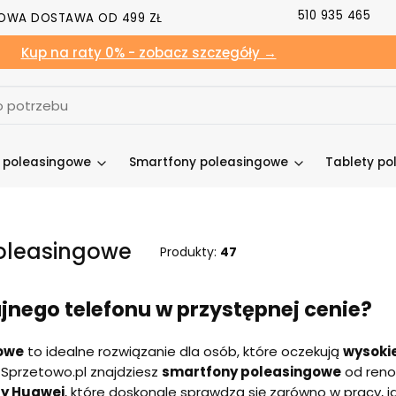
510 935 465
OWA DOSTAWA OD 499 ZŁ
Kup na raty 0% - zobacz szczegóły →
y poleasingowe
Smartfony poleasingowe
Tablety po
oleasingowe
Produkty:
47
nego telefonu w przystępnej cenie?
gowe
to idealne rozwiązanie dla osób, które oczekują
wysokie
 Sprzetowo.pl znajdziesz
smartfony poleasingowe
od reno
zy Huawei
, które doskonale sprawdzą się zarówno w pracy, ja