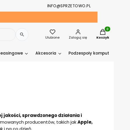
INFO@SPRZETOWO.PL
Produkty w kosz
Ulubione
Zaloguj się
Koszyk
leasingowe
Akcesoria
Podzespoły komputerowe
j jakości, sprawdzonego działania i
mowanych producentów, takich jak
Apple,
k i na co dzień.