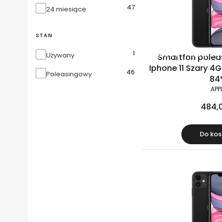
47
Gwarancja
24 miesiące
STAN
1
Stan
Klasa B
Raty 0%
Używany
Smartfon polea
Iphone 11 Szary 4G
46
Poleasingowy
84
APP
484,0
Do kos