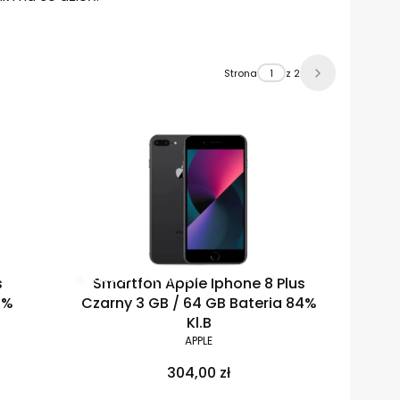
Strona
z 2
Klasa B
Raty 0%
s
Smartfon Apple Iphone 8 Plus
9%
Czarny 3 GB / 64 GB Bateria 84%
Kl.B
APPLE
304,00 zł