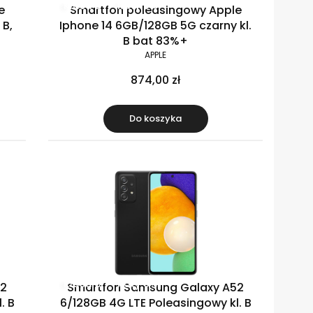
Klasa B
Raty 0%
e
Smartfon poleasingowy Apple
 B,
Iphone 14 6GB/128GB 5G czarny kl.
B bat 83%+
APPLE
874,00 zł
Do koszyka
Klasa B
Raty 0%
52
Smartfon Samsung Galaxy A52
. B
6/128GB 4G LTE Poleasingowy kl. B