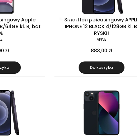
Klasa B
Raty 0%
singowy Apple
Smartfon poleasingowy APPL
B/64GB kl. B, bat
IPHONE 12 BLACK 4/128GB kl. B
%
RYSKI!
LE
APPLE
0 zł
883,00 zł
zyka
Do koszyka