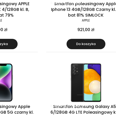
Klasa B
Raty 0%
singowy APPLE
Smartfon poleasingowy Appl
 4/128GB kl. B,
Iphone 13 4GB/128GB Czarny kl.
bat 79%
bat 81% SIMLOCK
LE
APPLE
0 zł
921,00 zł
zyka
Do koszyka
Klasa B
Raty 0%
singowy Apple
Smartfon Samsung Galaxy A
GB 5G czarny kl.
6/128GB 4G LTE Poleasingowy kl