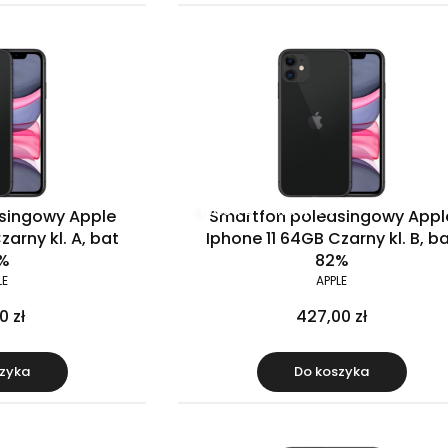
Klasa B
Raty 0%
singowy Apple
Smartfon poleasingowy Appl
zarny kl. A, bat
Iphone 11 64GB Czarny kl. B, b
%
82%
LE
APPLE
0 zł
427,00 zł
zyka
Do koszyka