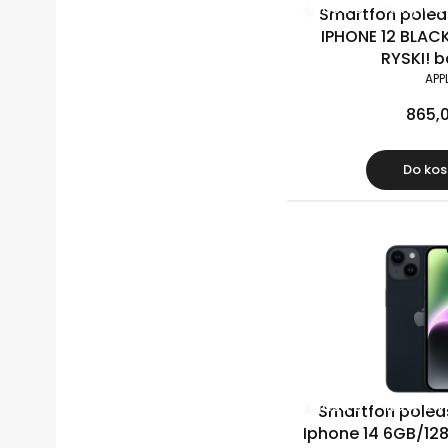
Klasa B
Raty 0%
Smartfon polea
IPHONE 12 BLACK
RYSKI! 
APP
865,0
Do kos
Klasa B
Raty 0%
Smartfon polea
Iphone 14 6GB/128