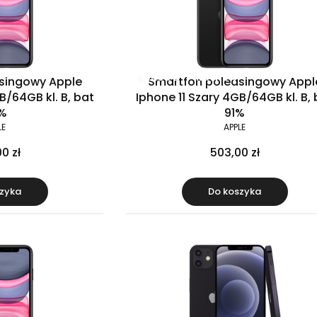
Klasa B
Raty 0%
singowy Apple
Smartfon poleasingowy Appl
B/64GB kl. B, bat
Iphone 11 Szary 4GB/64GB kl. B, 
%
91%
LE
APPLE
0 zł
503,00 zł
zyka
Do koszyka