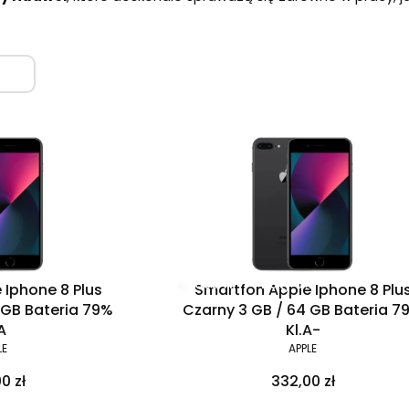
Klasa A-
Raty 0%
 Iphone 8 Plus
Smartfon Apple Iphone 8 Plu
 GB Bateria 79%
Czarny 3 GB / 64 GB Bateria 7
A
Kl.A-
LE
APPLE
0 zł
332,00 zł