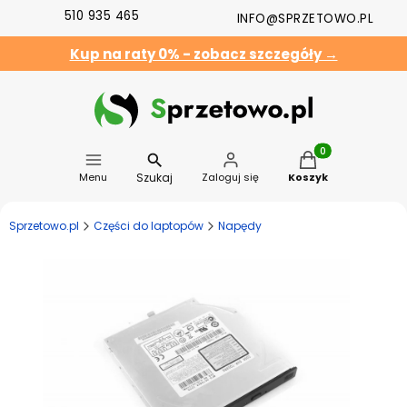
510 935 465
INFO@SPRZETOWO.PL
Kup na raty 0% - zobacz szczegóły →
Produkty w koszyk
Szukaj
Menu
Zaloguj się
Koszyk
Sprzetowo.pl
Części do laptopów
Napędy