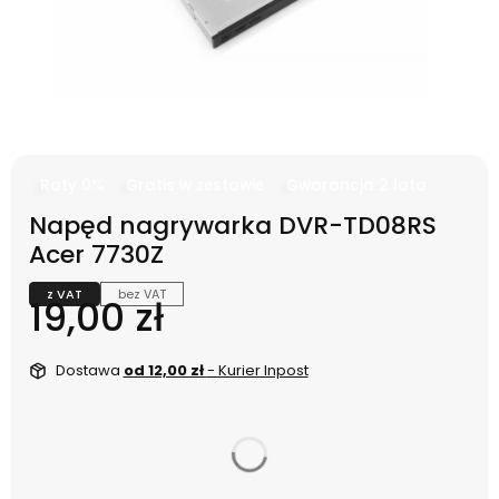
Raty 0%
Gratis w zestawie
Gwarancja 2 lata
Napęd nagrywarka DVR-TD08RS
Acer 7730Z
z VAT
bez VAT
Cena
19,00 zł
Dostawa
od 12,00 zł
- Kurier Inpost
dnia