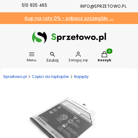
510 935 465
INFO@SPRZETOWO.PL
Kup na raty 0% - zobacz szczegóły →
Produkty w koszyk
Szukaj
Menu
Zaloguj się
Koszyk
Sprzetowo.pl
Części do laptopów
Napędy