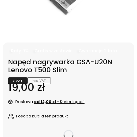
Raty 0%
Gratis w zestawie
Gwarancja 2 lata
Napęd nagrywarka GSA-U20N
Lenovo T500 Slim
z VAT
bez VAT
Cena
19,00 zł
Dostawa
od 12,00 zł
- Kurier Inpost
1
osoba kupiła ten produkt
dnia