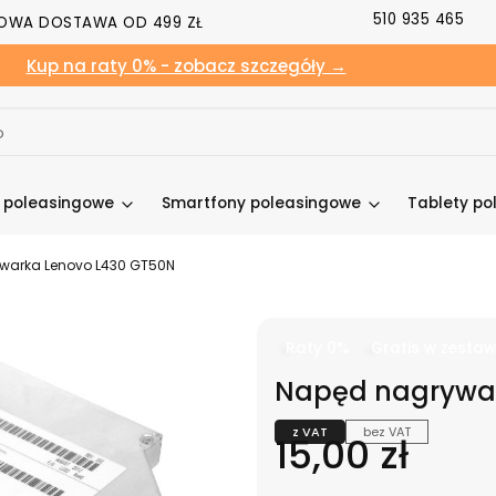
510 935 465
OWA DOSTAWA OD 499 ZŁ
Kup na raty 0% - zobacz szczegóły →
y poleasingowe
Smartfony poleasingowe
Tablety po
warka Lenovo L430 GT50N
Raty 0%
Gratis w zestaw
Napęd nagrywar
z VAT
bez VAT
Cena
15,00 zł