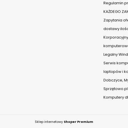
Regulamin pr
KAŻDEGO ZAM
Zapytania ofe
dostawy iloś
Korporacyjny
komputerow
Legalny Wind
Serwis komp
laptopów i 
Dobczyce, Myś
Sprzętowo.pl
Komputery dl
Sklep internetowy
Shoper Premium