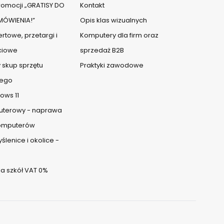
omocji „GRATISY DO
Kontakt
ÓWIENIA!”
Opis klas wizualnych
rtowe, przetargi i
Komputery dla firm oraz
ciowe
sprzedaż B2B
 skup sprzętu
Praktyki zawodowe
ego
ows 11
uterowy - naprawa
komputerów
lenice i okolice -
a szkół VAT 0%