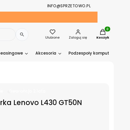
INFO@SPRZETOWO.PL
Produkty w kosz
Ulubione
Zaloguj się
Koszyk
leasingowe
Akcesoria
Podzespoły komputerowe
ie
Gwarancja 2 lata
ka Lenovo L430 GT50N