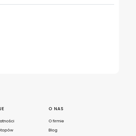
JE
O NAS
watności
O firmie
ptopów
Blog