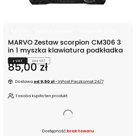
Raty 0%
Gratis w zestawie
Gwarancja 2 lata
MARVO Zestaw scorpion CM306 3
in 1 myszka klawiatura podkładka
z VAT
bez VAT
Cena
85,00 zł
Dostawa
od 9,50 zł
- InPost Paczkomat 24/7
1
osoba kupiła ten produkt
dnia
Dostępność:
brak towaru