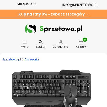
510 935 465
INFO@SPRZETOWO.PL
Kup na raty 0% - zobacz szczegóły →
Produkty w koszyk
Szukaj
Menu
Zaloguj się
Koszyk
Sprzetowo.pl
Akcesoria