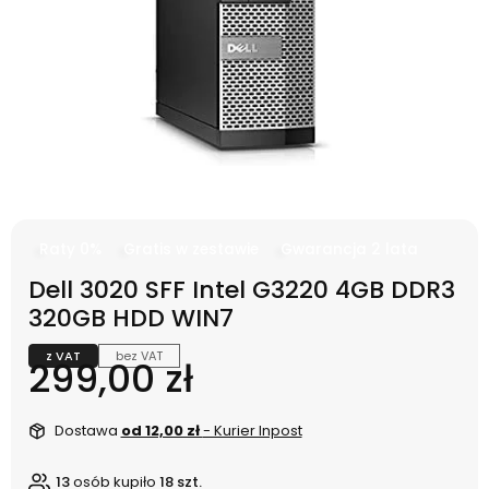
Raty 0%
Gratis w zestawie
Gwarancja 2 lata
Dell 3020 SFF Intel G3220 4GB DDR3
320GB HDD WIN7
z VAT
bez VAT
Cena
299,00 zł
Dostawa
od 12,00 zł
- Kurier Inpost
13
osób kupiło
18 szt.