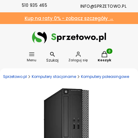
510 935 465
INFO@SPRZETOWO.PL
Kup na raty 0% - zobacz szczegóły →
Produkty w koszyk
Szukaj
Menu
Zaloguj się
Koszyk
Sprzetowo.pl
Komputery stacjonarne
Komputery poleasingowe