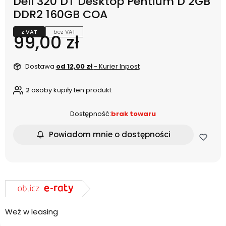
Dell 320 DT Desktop Pentium D 2GB
DDR2 160GB COA
z VAT
bez VAT
Cena
99,00 zł
Dostawa
od 12,00 zł
- Kurier Inpost
2
osoby kupiły ten produkt
Dostępność:
brak towaru
Powiadom mnie o dostępności
Weź w leasing