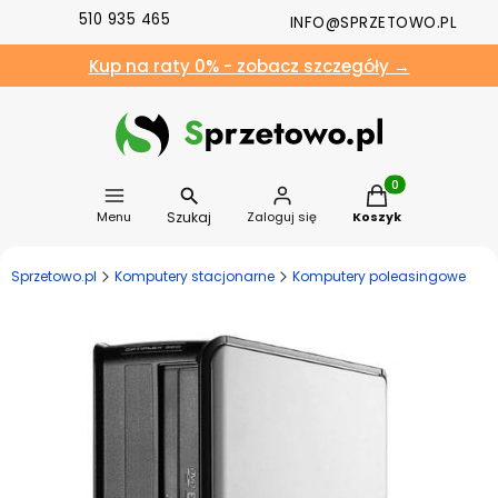
510 935 465
INFO@SPRZETOWO.PL
Kup na raty 0% - zobacz szczegóły →
Produkty w koszyk
Szukaj
Menu
Zaloguj się
Koszyk
Sprzetowo.pl
Komputery stacjonarne
Komputery poleasingowe