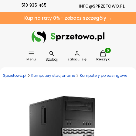
510 935 465
INFO@SPRZETOWO.PL
Kup na raty 0% - zobacz szczegóły →
Produkty w koszyk
Szukaj
Menu
Zaloguj się
Koszyk
Sprzetowo.pl
Komputery stacjonarne
Komputery poleasingowe