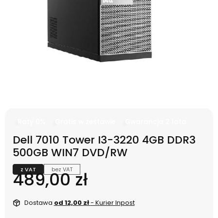
Raty 0%
Gratis w zestawie
Gwarancja 2 lata
Dell 7010 Tower I3-3220 4GB DDR3
500GB WIN7 DVD/RW
z VAT
bez VAT
Cena
489,00 zł
Dostawa
od 12,00 zł
- Kurier Inpost