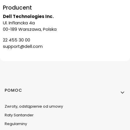
Producent
Dell Technologies Inc.
Ul. Inflancka 4a
00-189 Warszawa, Polska
22 455 30 00
support@dell.com
Linki w stopce
POMOC
Zwroty, odstąpienie od umowy
Raty Santander
Regulaminy