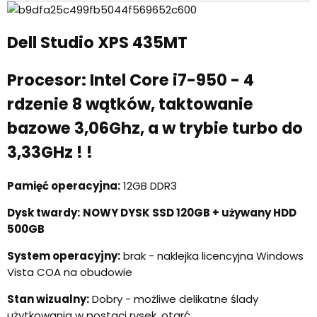
Dell Studio XPS 435MT
Procesor: Intel Core i7-950 - 4
rdzenie 8 wątków, taktowanie
bazowe 3,06Ghz, a w trybie turbo do
3,33GHz ! !
Pamięć operacyjna:
12GB DDR3
Dysk twardy:
NOWY DYSK SSD 120GB + używany HDD
500GB
System operacyjny:
brak - naklejka licencyjna Windows
Vista COA na obudowie
Stan wizualny:
Dobry - możliwe delikatne ślady
użytkowania w postaci rysek, otarć