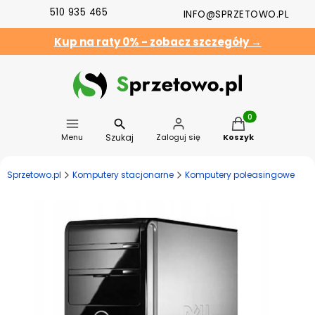
510 935 465
INFO@SPRZETOWO.PL
Kup na raty 0% - zobacz szczegóły →
Produkty w koszyk
Szukaj
Menu
Zaloguj się
Koszyk
Sprzetowo.pl
Komputery stacjonarne
Komputery poleasingowe