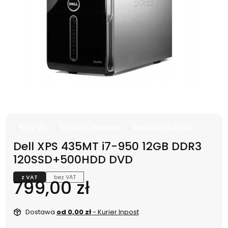
Raty 0%
Gratis w zestawie
Gwarancja 2 lata
Dell XPS 435MT i7-950 12GB DDR3
120SSD+500HDD DVD
z VAT
bez VAT
Cena
799,00 zł
Dostawa
od 0,00 zł
- Kurier Inpost