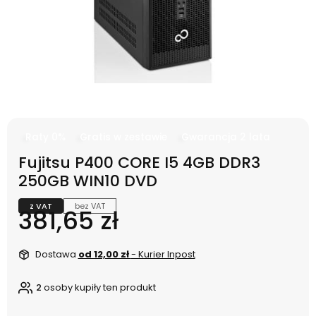
Raty 0%
Gratis w zestawie
Gwarancja 2 lata
Fujitsu P400 CORE I5 4GB DDR3
250GB WIN10 DVD
z VAT
bez VAT
Cena
381,65 zł
Dostawa
od 12,00 zł
- Kurier Inpost
2
osoby kupiły ten produkt