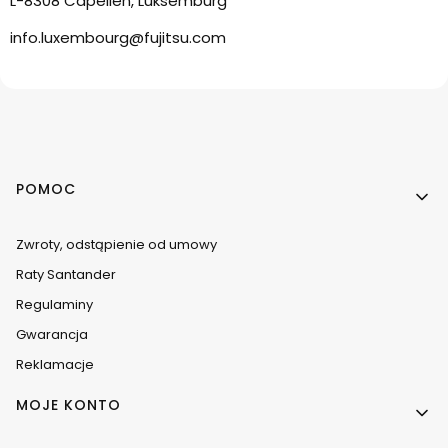
L-8308 Capellen, Luksemburg
info.luxembourg@fujitsu.com
Linki w stopce
POMOC
Zwroty, odstąpienie od umowy
Raty Santander
Regulaminy
Gwarancja
Reklamacje
MOJE KONTO