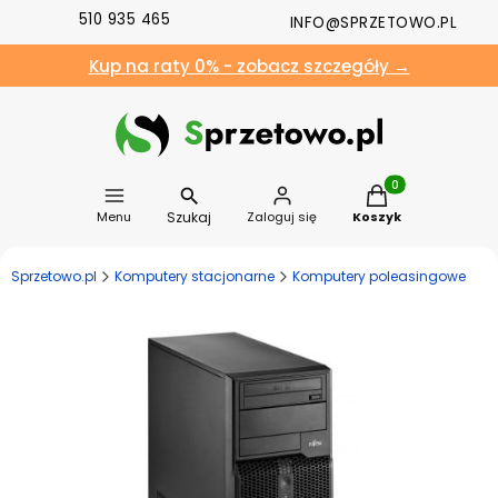
510 935 465
INFO@SPRZETOWO.PL
Kup na raty 0% - zobacz szczegóły →
Produkty w koszyk
Szukaj
Menu
Zaloguj się
Koszyk
Sprzetowo.pl
Komputery stacjonarne
Komputery poleasingowe